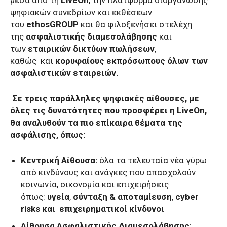
μέσα από τη
LiveOn
, την πλατφόρμα διοργάνωσης
ψηφιακών συνεδρίων και εκθέσεων
του
ethosGROUP
και θα φιλοξενήσει στελέχη
της
ασφαλιστικής διαμεσολάβησης
και
των
εταιρικών δικτύων πωλήσεων
,
καθώς
και
κορυφαίους εκπρόσωπους όλων των
ασφαλιστικών εταιρειών.
Σε τρεις παράλληλες ψηφιακές αίθουσες, με
όλες τις δυνατότητες που προσφέρει η LiveOn,
θα αναλυθούν τα πιο επίκαιρα θέματα της
ασφάλισης, όπως:
Κεντρική Αίθουσα:
όλα τα τελευταία νέα γύρω
από κινδύνους και ανάγκες που απασχολούν
κοινωνία, οικονομία και επιχειρήσεις
όπως:
υγεία
,
σύνταξη & αποταμίευση
,
cyber
risks και
επιχειρηματικοί κίνδυνοι
Αίθουσα Ασφαλιστικής Διαμεσολάβησης
: