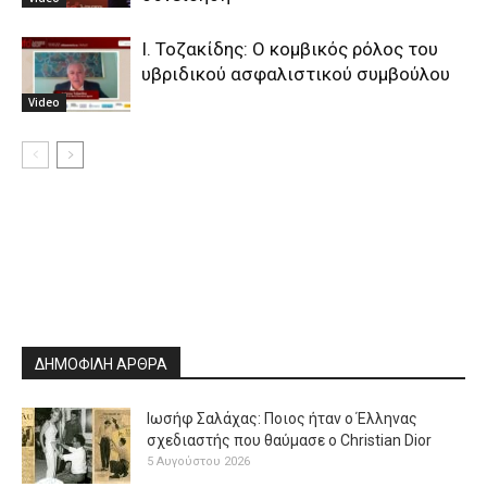
Ι. Τοζακίδης: Ο κομβικός ρόλος του
υβριδικού ασφαλιστικού συμβούλου
Video
ΔΗΜΟΦΙΛΗ ΑΡΘΡΑ
Ιωσήφ Σαλάχας: Ποιος ήταν ο Έλληνας
σχεδιαστής που θαύμασε ο Christian Dior
5 Αυγούστου 2026