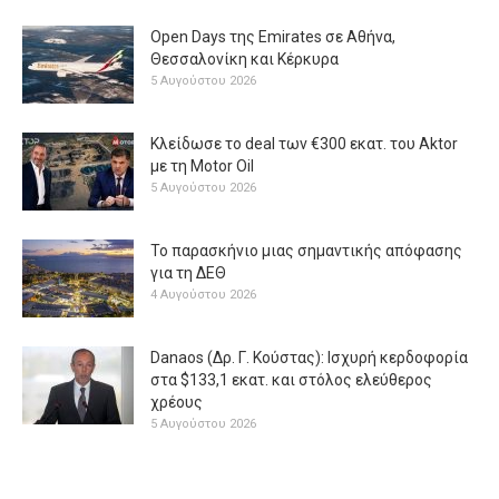
Open Days της Emirates σε Αθήνα,
Θεσσαλονίκη και Κέρκυρα
5 Αυγούστου 2026
Κλείδωσε το deal των €300 εκατ. του Aktor
με τη Μotor Oil
5 Αυγούστου 2026
Το παρασκήνιο μιας σημαντικής απόφασης
για τη ΔΕΘ
4 Αυγούστου 2026
Danaos (Δρ. Γ. Κούστας): Ισχυρή κερδοφορία
στα $133,1 εκατ. και στόλος ελεύθερος
χρέους
5 Αυγούστου 2026