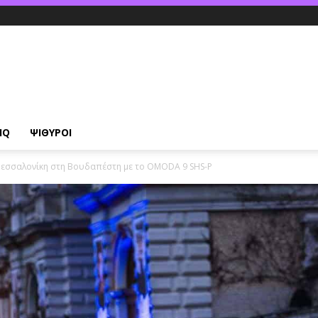
IQ
ΨΙΘΥΡΟΙ
 Θεσσαλονίκη στη Βουδαπέστη με το OMODA 9 SHS-P