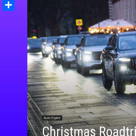
Print
Μοιραστείτε
Auto Expert
Christmas Roadtr