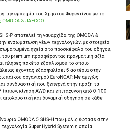
 την εμπειρία του Χρήστου Φερεντίνου με το
ης OMODA & JAECOO
9 SHS-P αποτελεί τη ναυαρχίδα της OMODA &
 την ενσωμάτωση νέων τεχνολογιών, με στοιχεία
νσωματωμένα ηχεία στο προσκέφαλο του οδηγού,
α του premium προσφέροντας πραγματική αξία.
και πλήρες πακέτο εξοπλισμού το οποίο
λειας έχοντας εξασφαλίσει 5 αστέρια στην
ρωπαϊκού οργανισμού EuroNCAP. Με αμιγώς
και συνδυαστική που ξεπερνά στην πράξη τα
7 ίππων, κίνηση AWD και επιτάχυνση από 0-100
 απολαυστική και δυναμική οδήγηση σε κάθε
αίνουριο OMODA 5 SHS-H που μόλις έφτασε στην
τεχνολογία Super Hybrid System η οποία