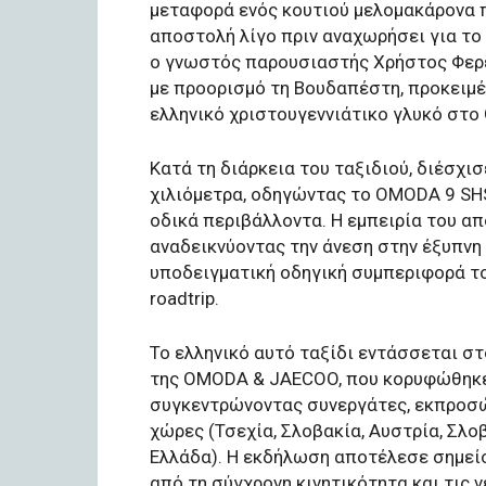
μεταφορά ενός κουτιού μελομακάρονα πο
αποστολή λίγο πριν αναχωρήσει για το 
ο γνωστός παρουσιαστής Χρήστος Φερε
με προορισμό τη Βουδαπέστη, προκειμ
ελληνικό χριστουγεννιάτικο γλυκό στο 
Κατά τη διάρκεια του ταξιδιού, διέσχι
χιλιόμετρα, οδηγώντας το OMODA 9 SHS
οδικά περιβάλλοντα. Η εμπειρία του απ
αναδεικνύοντας την άνεση στην έξυπνη 
υποδειγματική οδηγική συμπεριφορά τ
roadtrip.
Το ελληνικό αυτό ταξίδι εντάσσεται σ
της OMODA & JAECOO, που κορυφώθηκε 
συγκεντρώνοντας συνεργάτες, εκπροσώ
χώρες (Τσεχία, Σλοβακία, Αυστρία, Σλοβ
Ελλάδα). Η εκδήλωση αποτέλεσε σημεί
από τη σύγχρονη κινητικότητα και τις ν