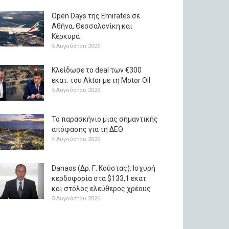
Open Days της Emirates σε
Αθήνα, Θεσσαλονίκη και
Κέρκυρα
5 Αυγούστου 2026
Κλείδωσε το deal των €300
εκατ. του Aktor με τη Μotor Oil
5 Αυγούστου 2026
Το παρασκήνιο μιας σημαντικής
απόφασης για τη ΔΕΘ
4 Αυγούστου 2026
Danaos (Δρ. Γ. Κούστας): Ισχυρή
κερδοφορία στα $133,1 εκατ.
και στόλος ελεύθερος χρέους
5 Αυγούστου 2026