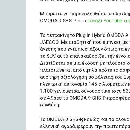
Μπορείτε να παρακολουθήσετε ολόκληρη
OMODA 9 SHS-P στο
κανάλι YouTube τ
Το τετρακίνητο Plug in Hybrid OMODA 
JAECOO. Με αισθητική που εμπνέει, με
άνεσης που εντυπωσιάζουν όπως τα ε
το SUV αυτό επανακαθορίζει την έννοι
Διατίθεται σε μία έκδοση με πλούσιο 
πλαισιώνεται από υψηλά πρότυπα ασφά
αυστηρή αξιολόγηση ασφάλειας του Ευ
ηλεκτρική αυτονομία 145 χιλιομέτρων 
1.100 χιλιόμετρα, συνδυαστική ισχύ 53
σε 4,9sec το OMODA 9 SHS-P προσφέρει
συνθήκη.
Το OMODA 9 SHS-P, καθώς και το ολοκ
ελληνική αγορά, φέρουν την πρωτοπόρα 