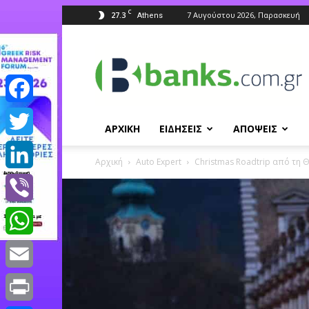
C
27.3
7 Αυγούστου 2026, Παρασκευή
Athens
Banks.com.gr
Facebook
ΑΡΧΙΚΗ
ΕΙΔΗΣΕΙΣ
ΑΠΟΨΕΙΣ
Twitter
Αρχική
Auto Expert
Christmas Roadtrip από τη
LinkedIn
Viber
WhatsApp
Email