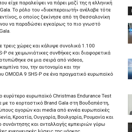
υ είχε παραλείψει να πάρει μαζί της η ελληνική
Gala. To ρόλο του «διεκπεραιωτή» ανέλαβε τότε
ντίνος, ο οποίος ξεκίνησε από τη Θεσσαλονίκη
ένου να παραδώσει εγκαίρως το πιο γνωστό
Gala.
σε τρεις χώρες και κάλυψε συνολικά 1.100
-P σε χειμωνιάτικες συνθήκες και διαφορετικά
οτυπώθηκε σε μια σειρά από videos,
καμπίνα του, την αυτονομία και την
ου OMODA 9 SHS-P σε ένα πραγματικό ευρωπαϊκό
το ευρύτερο ευρωπαϊκό Christmas Endurance Test
με το εορταστικό Brand Gala στη Βουδαπέστη,
πους αγορών και media από εννέα ευρωπαϊκές
ενία, Κροατία, Ουγγαρία, Βουλγαρία, Ρουμανία και
ο συνάντησης και ανταλλαγής εμπειριών γύρω
έες ενεργειακές λύσεις της μάρκας.