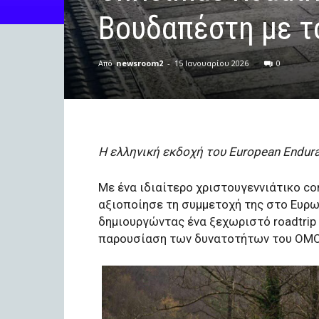
Βουδαπέστη με τ
Από
newsroom2
-
15 Ιανουαρίου 2026
0
Η ελληνική εκδοχή του European Endu
Με ένα ιδιαίτερο χριστουγεννιάτικο c
αξιοποίησε τη συμμετοχή της στο Ευρω
δημιουργώντας ένα ξεχωριστό roadtrip
παρουσίαση των δυνατοτήτων του OMO