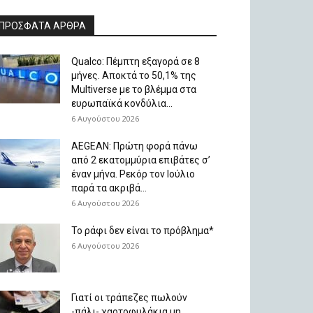
ΠΡΟΣΦΑΤΑ ΑΡΘΡΑ
Qualco: Πέμπτη εξαγορά σε 8
μήνες. Aποκτά το 50,1% της
Multiverse με το βλέμμα στα
ευρωπαϊκά κονδύλια...
6 Αυγούστου 2026
AEGEAN: Πρώτη φορά πάνω
από 2 εκατομμύρια επιβάτες σ’
έναν μήνα. Ρεκόρ τον Ιούλιο
παρά τα ακριβά...
6 Αυγούστου 2026
Το ράφι δεν είναι το πρόβλημα*
6 Αυγούστου 2026
Γιατί οι τράπεζες πωλούν
-πάλι- χαρτοφυλάκια μη