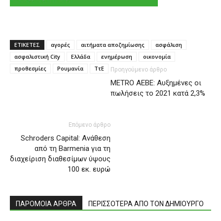
ΕΤΙΚΕΤΕΣ
αγορές
αιτήματα αποζημίωσης
ασφάλιση
ασφαλιστική City
Ελλάδα
ενημέρωση
οικονομία
προθεσμίες
Ρουμανία
ΤτΕ
Προηγούμενο άρθρο
METRO ΑΕΒΕ: Αυξημένες οι
πωλήσεις το 2021 κατά 2,3%
Επόμενο άρθρο
Schroders Capital: Ανάθεση
από τη Barmenia για τη
διαχείριση διαθεσίμων ύψους
100 εκ. ευρώ
ΠΑΡΟΜΟΙΑ ΑΡΘΡΑ
ΠΕΡΙΣΣΟΤΕΡΑ ΑΠΟ ΤΟΝ ΔΗΜΙΟΥΡΓΟ