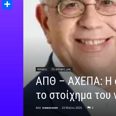
Print
Μοιραστείτε
Απόψεις
Οι απόψεις μας
ΑΠΘ – ΑΧΕΠΑ: Η 
το στοίχημα του 
Από
newsroom
-
26 Μαΐου 2026
0