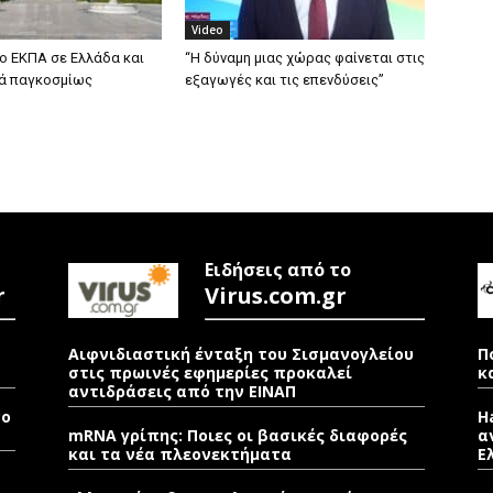
Video
ο ΕΚΠΑ σε Ελλάδα και
“H δύναμη μιας χώρας φαίνεται στις
ά παγκοσμίως
εξαγωγές και τις επενδύσεις”
Ειδήσεις από το
r
Virus.com.gr
Αιφνιδιαστική ένταξη του Σισμανογλείου
Π
στις πρωινές εφημερίες προκαλεί
κ
αντιδράσεις από την ΕΙΝΑΠ
νο
H
mRNA γρίπης: Ποιες οι βασικές διαφορές
α
και τα νέα πλεονεκτήματα
Ε