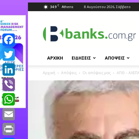
C
34.9
8 Αυγούστου 2026, Σάββατο
Athens
Banks.com.gr
Facebook
ΑΡΧΙΚΗ
ΕΙΔΗΣΕΙΣ
ΑΠΟΨΕΙΣ
Twitter
Αρχική
Απόψεις
Οι απόψεις μας
ΑΠΘ – ΑΧΕΠΑ
LinkedIn
Viber
WhatsApp
Email