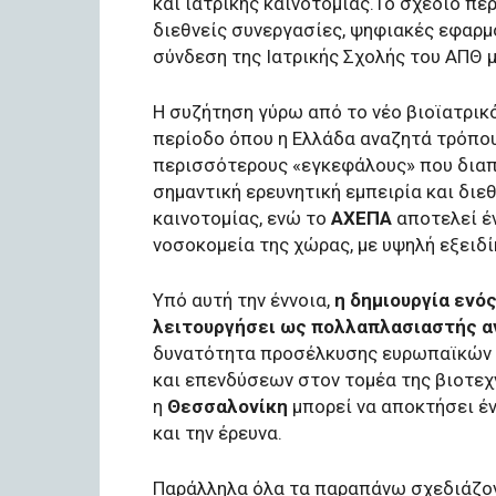
και ιατρικής καινοτομίας.Το σχέδιο π
διεθνείς συνεργασίες, ψηφιακές εφαρμο
σύνδεση της Ιατρικής Σχολής του ΑΠΘ μ
Η συζήτηση γύρω από το νέο βιοϊατρικό
περίοδο όπου η Ελλάδα αναζητά τρόπου
περισσότερους «εγκεφάλους» που δια
σημαντική ερευνητική εμπειρία και διε
καινοτομίας, ενώ το
ΑΧΕΠΑ
αποτελεί έ
νοσοκομεία της χώρας, με υψηλή εξειδ
Υπό αυτή την έννοια,
η δημιουργία ενός
λειτουργήσει ως πολλαπλασιαστής αν
δυνατότητα προσέλκυσης ευρωπαϊκών κ
και επενδύσεων στον τομέα της βιοτεχ
η
Θεσσαλονίκη
μπορεί να αποκτήσει έ
και την έρευνα.
Παράλληλα όλα τα παραπάνω σχεδιάζον