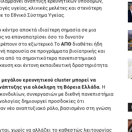
εριλαμβάνει ανάπτυξη ερευνητικών υποδομών,
γές υγείας, κλινικές μελέτες και στενότερη
ε το Εθνικό Σύστημα Υγείας.
 κέντρο αποκτά ιδιαίτερη σημασία σε μια
ς να επαναπατρίσει όσο το δυνατόν
πρέπουν στο εξωτερικό.Το
ΑΠΘ
διαθέτει ήδη
θνή παρουσία σε προγράμματα βιοϊατρικής και
να από τα σημαντικότερα πανεπιστημιακά
ίκευση και έντονη εκπαιδευτική δραστηριότητα.
 μεγάλου ερευνητικού cluster μπορεί να
άπτυξης για ολόκληρη τη Βόρεια Ελλάδα.
Η
ονδυλίων, συνεργασιών με διεθνή πανεπιστήμια
νολογίας δημιουργεί προσδοκίες ότι
ναν νέο αναπτυξιακό ρόλο, βασισμένο στη γνώση
ται, χωρίς να αλλάζει το καθεστώς λειτουργίας