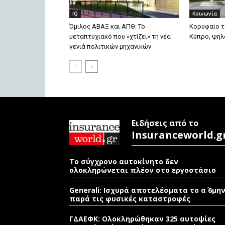
IQ
Κοινωνία
Όμιλος ΑΒΑΞ και ΑΠΘ: Το
Κορυφαίο τ
μεταπτυχιακό που «χτίζει» τη νέα
Κύπρο, ψηλ
γενιά πολιτικών μηχανικών
Ειδήσεις από το
Insuranceworld.g
Το σύγχρονο αυτοκίνητο δεν
ολοκληρώνεται πλέον στο εργοστάσιο
Generali: Ισχυρά αποτελέσματα το α΄ 6μη
παρά τις φυσικές καταστροφές
ΓΔΑΕΦΚ: Ολοκληρώθηκαν 325 αυτοψίες