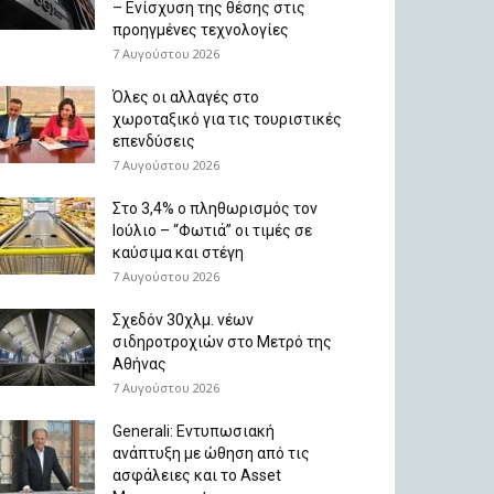
– Ενίσχυση της θέσης στις
προηγμένες τεχνολογίες
7 Αυγούστου 2026
Όλες οι αλλαγές στο
χωροταξικό για τις τουριστικές
επενδύσεις
7 Αυγούστου 2026
Στο 3,4% ο πληθωρισμός τον
Ιούλιο – “Φωτιά” οι τιμές σε
καύσιμα και στέγη
7 Αυγούστου 2026
Σχεδόν 30χλμ. νέων
σιδηροτροχιών στο Μετρό της
Αθήνας
7 Αυγούστου 2026
Generali: Eντυπωσιακή
ανάπτυξη με ώθηση από τις
ασφάλειες και το Asset