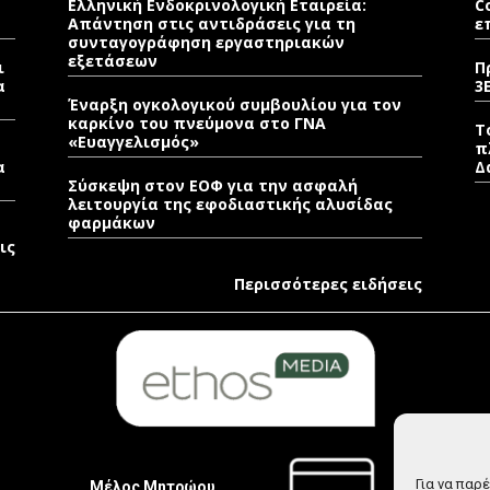
Ελληνική Ενδοκρινολογική Εταιρεία:
C
Απάντηση στις αντιδράσεις για τη
ε
συνταγογράφηση εργαστηριακών
εξετάσεων
ι
Π
α
3
Έναρξη ογκολογικού συμβουλίου για τον
καρκίνο του πνεύμονα στο ΓΝΑ
Τ
«Ευαγγελισμός»
π
α
Δ
Σύσκεψη στον ΕΟΦ για την ασφαλή
λειτουργία της εφοδιαστικής αλυσίδας
φαρμάκων
ις
Περισσότερες ειδήσεις
Για να παρ
Μέλος Μητρώου