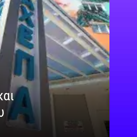
και
υ