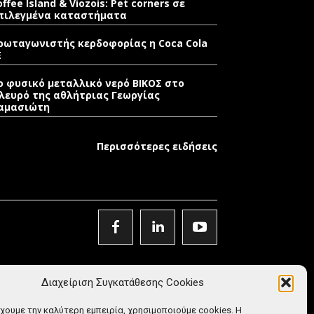
offee Island & Viozois: Pet corners σε
πιλεγμένα καταστήματα
ρωταγωνιστής κερδοφορίας η Coca Cola
E
ο φυσικό μεταλλικό νερό ΒΙΚΟΣ στο
λευρό της αθλήτριας Γεωργίας
αμασιώτη
Περισσότερες ειδήσεις
Διαχείριση Συγκατάθεσης Cookies
έχουμε την καλύτερη εμπειρία, χρησιμοποιούμε cookies. Η