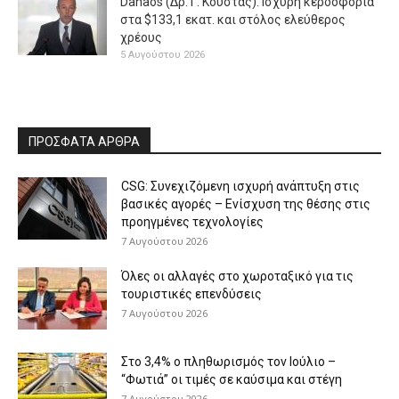
Danaos (Δρ. Γ. Κούστας): Ισχυρή κερδοφορία
στα $133,1 εκατ. και στόλος ελεύθερος
χρέους
5 Αυγούστου 2026
ΠΡΟΣΦΑΤΑ ΑΡΘΡΑ
CSG: Συνεχιζόμενη ισχυρή ανάπτυξη στις
βασικές αγορές – Ενίσχυση της θέσης στις
προηγμένες τεχνολογίες
7 Αυγούστου 2026
Όλες οι αλλαγές στο χωροταξικό για τις
τουριστικές επενδύσεις
7 Αυγούστου 2026
Στο 3,4% ο πληθωρισμός τον Ιούλιο –
“Φωτιά” οι τιμές σε καύσιμα και στέγη
7 Αυγούστου 2026