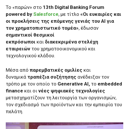
Το «παρών» στο
13th Digital Banking Forum
powered by
Salesforce
, με τίτλο
«Οι ευκαιρίες και
οι προκλήσεις της επόμενης γενιάς του ΑΙ για
τον χρηματοπιστωτικό τομέα»
, έδωσαν
σημαντικοί θεσμικοί
εκπρόσωποι
και
διακεκριμένα στελέχη
εταιρειών
του χρηματοοικονομικού και
τεχνολογικού κλάδου.
Μέσα από
παρεμβατικές ομιλίες
και
δυναμικά
τραπέζια συζήτησης
ανέδειξαν τον
τρόπο με τον οποίο το
Generative AI,
το
embedded
finance
και οι
νέες ψηφιακές τεχνολογίες
μετασχηματίζουν τη λειτουργία των οργανισμών,
τον σχεδιασμό των προϊόντων και την εμπειρία του
πελάτη.