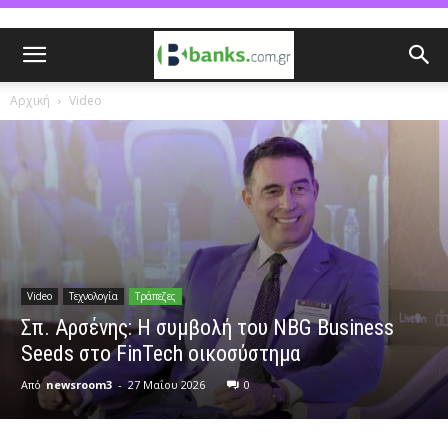
Αρχική
Video
Video
Τεχνολογία
Τράπεζες
Σπ. Αρσένης: Η συμβολή του ΝΒG Business
Seeds στο FinTech οικοσύστημα
Από
newsroom3
-
27 Μαΐου 2026
0