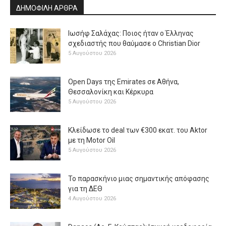
ΔΗΜΟΦΙΛΗ ΑΡΘΡΑ
Ιωσήφ Σαλάχας: Ποιος ήταν ο Έλληνας
σχεδιαστής που θαύμασε ο Christian Dior
5 Αυγούστου 2026
Open Days της Emirates σε Αθήνα,
Θεσσαλονίκη και Κέρκυρα
5 Αυγούστου 2026
Κλείδωσε το deal των €300 εκατ. του Aktor
με τη Μotor Oil
5 Αυγούστου 2026
Το παρασκήνιο μιας σημαντικής απόφασης
για τη ΔΕΘ
4 Αυγούστου 2026