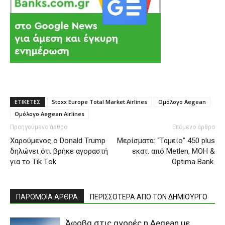
ΕΤΙΚΕΤΕΣ
Stoxx Europe Total Market Airlines
Ομόλογο Aegean
Ομόλογο Aegean Airlines
Προηγούμενο άρθρο
Επόμενο άρθρο
Χαρούμενος ο Donald Trump
Μερίσματα: “Ταμείο” 450 plus
δηλώνει ότι βρήκε αγοραστή
εκατ. από Metlen, MOH &
για το Τik Τok
Optima Bank.
ΠΑΡΟΜΟΙΑ ΑΡΘΡΑ
ΠΕΡΙΣΣΟΤΕΡΑ ΑΠΟ ΤΟΝ ΔΗΜΙΟΥΡΓΟ
Άφοβα στις αγορές η Aegean με