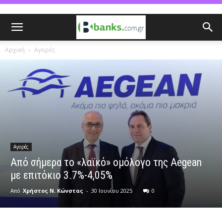
Αρχική
Αγορές
Αγορές
Aπό σήμερα το «λαϊκό» ομόλογο της Aegean
με επιτόκιο 3.7%-4,05%
Από
Χρήστος Ν. Κώνστας
-
30 Ιουνίου 2025
0