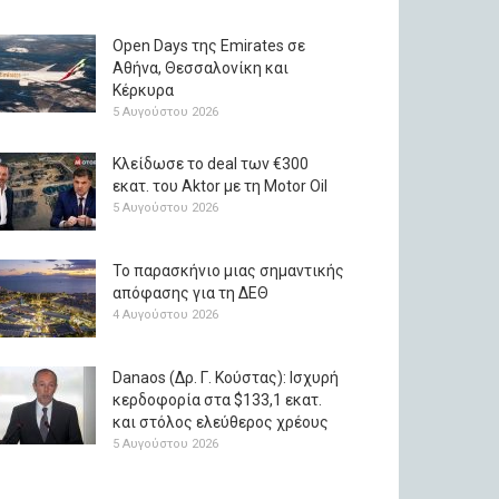
Open Days της Emirates σε
Αθήνα, Θεσσαλονίκη και
Κέρκυρα
5 Αυγούστου 2026
Κλείδωσε το deal των €300
εκατ. του Aktor με τη Μotor Oil
5 Αυγούστου 2026
Το παρασκήνιο μιας σημαντικής
απόφασης για τη ΔΕΘ
4 Αυγούστου 2026
Danaos (Δρ. Γ. Κούστας): Ισχυρή
κερδοφορία στα $133,1 εκατ.
και στόλος ελεύθερος χρέους
5 Αυγούστου 2026