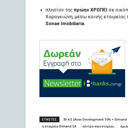
πλησίον της
πρώην ΧΡΩΠΕΙ
σε οικόπ
Χαραγκιώνη, μέσω κοινής εταιρείας 
Sonae Imobiliaria.
ΕΤΙΚΕΤΕΣ
3V A.E (Avax Development 15% + Dimand
η εταιρεία Dimand SA
κέντρο καινοτομίας
όμιλ