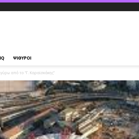
IQ
ΨΙΘΥΡΟΙ
γύρω από το “Γ. Καραϊσκάκης”