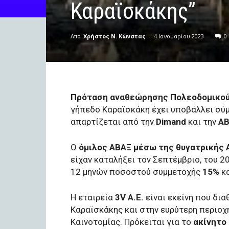
Καραϊσκάκης”
Από
Χρήστος Ν. Κώνστας
-
4 Ιανουαρίου 2023
0
Πρόταση αναθεώρησης Πολεοδομικού
γήπεδο Καραϊσκάκη έχει υποβάλλει σύ
απαρτίζεται από την
Dimand
και την
ΑΒ
Ο
όμιλος ΑΒΑΞ μέσω της θυγατρικής 
είχαν καταλήξει τον Σεπτέμβριο, του 2
12 μηνών ποσοστού συμμετοχής
15%
κ
Η εταιρεία
3V Α.Ε.
είναι εκείνη που δια
Καραϊσκάκης και στην ευρύτερη περιο
Καινοτομίας. Πρόκειται για το
ακίνητο