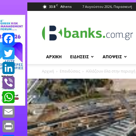
C
33.8
7 Αυγούστου 2026, Παρασκευή
Athens
Banks.com.gr
Facebook
ΑΡΧΙΚΗ
ΕΙΔΗΣΕΙΣ
ΑΠΟΨΕΙΣ
Twitter
Αρχική
Επενδύσεις
Αλλάζουν όλα στην περιοχή 
LinkedIn
Viber
WhatsApp
Email