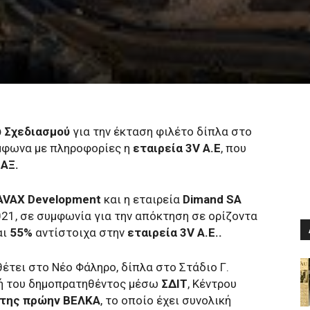
 Σχεδιασμού
για την έκταση φιλέτο δίπλα στο
μφωνα με πληροφορίες η
εταιρεία 3V Α.Ε
, που
ΑΞ.
AVAX Development
και η εταιρεία
Dimand SA
021, σε συμφωνία για την απόκτηση σε ορίζοντα
αι
55%
αντίστοιχα στην
εταιρεία 3V Α.Ε..
θέτει στο Νέο Φάληρο, δίπλα στο Στάδιο Γ.
χή του δημοπρατηθέντος μέσω
ΣΔΙΤ
, Κέντρου
 της πρώην ΒΕΛΚΑ
, το οποίο έχει συνολική