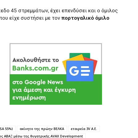
εδο 45 στρεμμάτων, έχει επενδύσει και ο όμιλος
που είχε συστήσει με τον
πορτογαλικό όμιλο
 SA 55%)
ακίνητο της πρώην ΒΕΛΚΑ
εταιρεία 3V Α.Ε.
ος ΑΒΑΞ μέσω της θυγατρικής AVAX Development