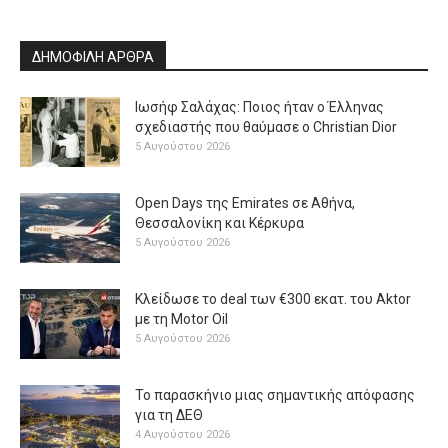
ΔΗΜΟΦΙΛΗ ΑΡΘΡΑ
Ιωσήφ Σαλάχας: Ποιος ήταν ο Έλληνας
σχεδιαστής που θαύμασε ο Christian Dior
5 Αυγούστου 2026
Open Days της Emirates σε Αθήνα,
Θεσσαλονίκη και Κέρκυρα
5 Αυγούστου 2026
Κλείδωσε το deal των €300 εκατ. του Aktor
με τη Μotor Oil
5 Αυγούστου 2026
Το παρασκήνιο μιας σημαντικής απόφασης
για τη ΔΕΘ
4 Αυγούστου 2026