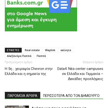
ΕΤΙΚΕΤΕΣ
Real estate
Waylink
ακίνητα
Αλεξάνδρα Παππά
Παππά
Προηγούμενο άρθρο
Επόμενο άρθρο
Η 5η… χειραψία Chevron στην
Data4: Nέα center campuses
Ελλάδα και η σημασία της
σε Ελλάδα και Γερμανία –
Δεκάδες προσλήψεις
ΠΑΡΟΜΟΙΑ ΑΡΘΡΑ
ΠΕΡΙΣΣΟΤΕΡΑ ΑΠΟ ΤΟΝ ΔΗΜΙΟΥΡΓΟ