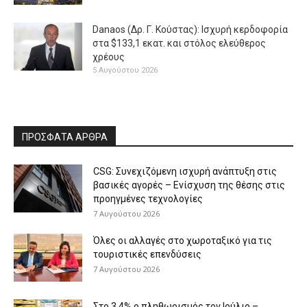
Danaos (Δρ. Γ. Κούστας): Ισχυρή κερδοφορία
στα $133,1 εκατ. και στόλος ελεύθερος
χρέους
5 Αυγούστου 2026
ΠΡΟΣΦΑΤΑ ΑΡΘΡΑ
CSG: Συνεχιζόμενη ισχυρή ανάπτυξη στις
βασικές αγορές – Ενίσχυση της θέσης στις
προηγμένες τεχνολογίες
7 Αυγούστου 2026
Όλες οι αλλαγές στο χωροταξικό για τις
τουριστικές επενδύσεις
7 Αυγούστου 2026
Στο 3,4% ο πληθωρισμός τον Ιούλιο –