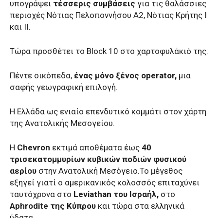
υπογράψει
τέσσερις συμβάσεις
για τις θαλάσσιες
περιοχές Νότιας Πελοποννήσου Α2, Νότιας Κρήτης Ι
και ΙΙ.
Τώρα προσθέτει το Block 10 στο χαρτοφυλάκιό της.
Πέντε οικόπεδα,
ένας μόνο ξένος operator,
μια
σαφής γεωγραφική επιλογή.
Η Ελλάδα ως ενιαίο επενδυτικό κομμάτι στον χάρτη
της Ανατολικής Μεσογείου.
Η
Chevron
εκτιμά αποθέματα έως
40
τρισεκατομμυρίων κυβικών ποδιών φυσικού
αερίου
στην Ανατολική Μεσόγειο.Το μέγεθος
εξηγεί γιατί ο αμερικανικός κολοσσός επιταχύνει
ταυτόχρονα στο
Leviathan του Ισραήλ,
στο
Aphrodite της Κύπρου
και τώρα στα ελληνικά
ύδατα.