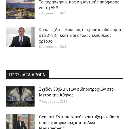
Το παρασκήνιο μιας σημαντικής απόφασης
για τη ΔΕΘ
4 Αυγούστου 2026
Danaos (Δρ. Γ. Κούστας): Ισχυρή κερδοφορία
στα $133,1 εκατ. και στόλος ελεύθερος
χρέους
5 Αυγούστου 2026
ΠΡΟΣΦΑΤΑ ΑΡΘΡΑ
Σχεδόν 30χλμ. νέων σιδηροτροχιών στο
Μετρό της Αθήνας
7 Αυγούστου 2026
Generali: Eντυπωσιακή ανάπτυξη με ώθηση
από τις ασφάλειες και το Asset
Management