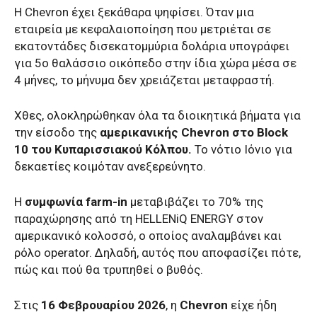
Η Chevron έχει ξεκάθαρα ψηφίσει. Όταν μια
εταιρεία με κεφαλαιοποίηση που μετριέται σε
εκατοντάδες δισεκατομμύρια δολάρια υπογράφει
για 5ο θαλάσσιο οικόπεδο στην ίδια χώρα μέσα σε
4 μήνες, το μήνυμα δεν χρειάζεται μεταφραστή.
Χθες, ολοκληρώθηκαν όλα τα διοικητικά βήματα για
την είσοδο της
αμερικανικής Chevron στο Block
10 του Κυπαρισσιακού Κόλπου.
Το νότιο Ιόνιο για
δεκαετίες κοιμόταν ανεξερεύνητο.
Η
συμφωνία farm-in
μεταβιβάζει το 70% της
παραχώρησης από τη HELLENiQ ENERGY στον
αμερικανικό κολοσσό, ο οποίος αναλαμβάνει και
ρόλο operator. Δηλαδή, αυτός που αποφασίζει πότε,
πώς και πού θα τρυπηθεί ο βυθός.
Στις
16 Φεβρουαρίου 2026
, η
Chevron
είχε ήδη