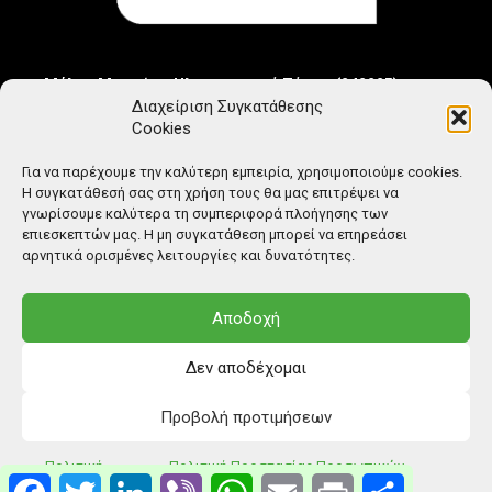
Μέλος Μητρώου Ηλεκτρονικού Τύπου (242225)
Διαχείριση Συγκατάθεσης
Cookies
Για να παρέχουμε την καλύτερη εμπειρία, χρησιμοποιούμε cookies.
Η συγκατάθεσή σας στη χρήση τους θα μας επιτρέψει να
γνωρίσουμε καλύτερα τη συμπεριφορά πλοήγησης των
επιεσκεπτών μας. Η μη συγκατάθεση μπορεί να επηρεάσει
αρνητικά ορισμένες λειτουργίες και δυνατότητες.
Αποδοχή
Δεν αποδέχομαι
Προβολή προτιμήσεων
© Copyright: Ethos Media S.A.
Πολιτική
Πολιτική Προστασίας Προσωπικών
Facebook
Twitter
LinkedIn
Viber
WhatsApp
Email
Print
Μοιραστείτ