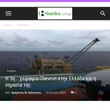
Αρχική
Ενέργεια
Ενέργεια
Η 5η… χειραψία Chevron στην Ελλάδα και η
σημασία της
Από
Χρήστος Ν. Κώνστας
-
16 Ιουνίου 2026
0