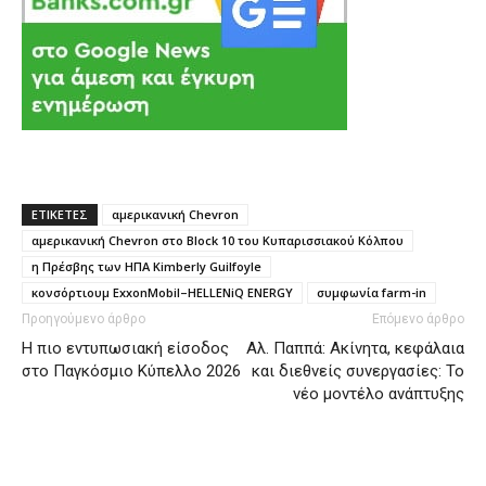
ΕΤΙΚΕΤΕΣ
αμερικανική Chevron
αμερικανική Chevron στο Block 10 του Κυπαρισσιακού Κόλπου
η Πρέσβης των ΗΠΑ Kimberly Guilfoyle
κονσόρτιουμ ExxonMobil–HELLENiQ ENERGY
συμφωνία farm-in
Προηγούμενο άρθρο
Επόμενο άρθρο
H πιο εντυπωσιακή είσοδος
Αλ. Παππά: Ακίνητα, κεφάλαια
στο Παγκόσμιο Κύπελλο 2026
και διεθνείς συνεργασίες: Το
νέο μοντέλο ανάπτυξης