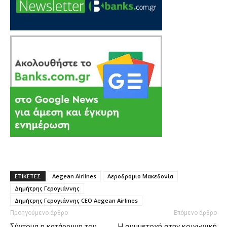
ΕΤΙΚΕΤΕΣ
Aegean Airilnes
Αεροδρόμιο Μακεδονία
Δημήτρης Γερογιάννης
Δημήτρης Γερογιάννης CEO Aegean Airlines
Προηγούμενο άρθρο
Επόμενο άρθρο
Σύντομα η κατάρριψη του
Η συμμετοχή στην κοινωνική