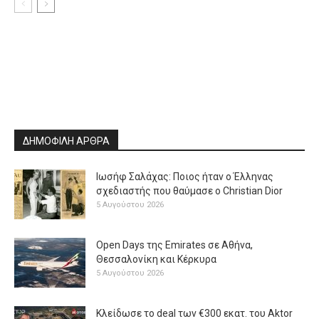
ΔΗΜΟΦΙΛΗ ΑΡΘΡΑ
Ιωσήφ Σαλάχας: Ποιος ήταν ο Έλληνας
σχεδιαστής που θαύμασε ο Christian Dior
5 Αυγούστου 2026
Open Days της Emirates σε Αθήνα,
Θεσσαλονίκη και Κέρκυρα
5 Αυγούστου 2026
Κλείδωσε το deal των €300 εκατ. του Aktor