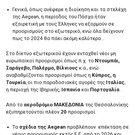
Γενικά, όπως ανέφερε η διοίκηση και τα στελέχη
της Aegean, η περίοδος του Πάσχα ήταν
εξαιρετική με τους Έλληνες να εξορμούν σε
προορισμούς στο εξωτερικό, ενώ όλα δείχνουν
πως το 2024 θα πάει ακόμη καλύτερα…
Στο δίκτυο εξωτερικού έχουν ενταχθεί νέοι μη
ευρωπαϊκοί προορισμοί όπως π.χ. το
Ντουμπάι,
Σαράγεβο, Παλέρμο, Βίλνιους
κ.α., ενώ
αναβαθμίζονται προορισμοί όπως η
Κύπρος, η
Τουρκία
, οι πιο παραδοσιακές αγορές της
Ιταλίας
,
η περιοχή της Ιβηρικής,
Ισπανία
και
Πορτογαλία
.
Από το
αεροδρόμιο ΜΑΚΕΔΟΝΙΑ
της Θεσσαλονίκης
εξυπηρετούνται πλέον
20
προορισμοί.
Τα
σχέδια της Aegean
προβλέπουν επέκταση σε
νέους προορισμούς εκτός Ε.Ε. από το 2026 και