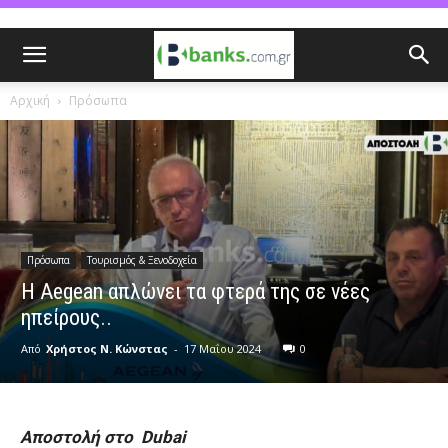
Αρχική
Πρόσωπα
Πρόσωπα
Τουρισμός & Ξενοδοχεία
H Aegean απλώνει τα φτερά της σε νέες
ηπείρους..
Από
Χρήστος Ν. Κώνστας
-
17 Μαΐου 2024
0
Αποστολή στο Dubai