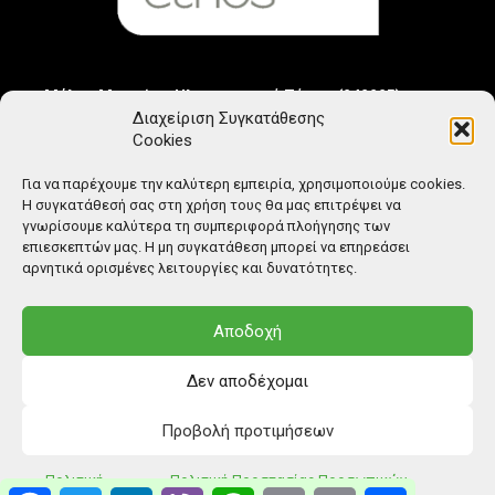
Μέλος Μητρώου Ηλεκτρονικού Τύπου (242225)
Διαχείριση Συγκατάθεσης
Cookies
Για να παρέχουμε την καλύτερη εμπειρία, χρησιμοποιούμε cookies.
Η συγκατάθεσή σας στη χρήση τους θα μας επιτρέψει να
γνωρίσουμε καλύτερα τη συμπεριφορά πλοήγησης των
επιεσκεπτών μας. Η μη συγκατάθεση μπορεί να επηρεάσει
αρνητικά ορισμένες λειτουργίες και δυνατότητες.
Αποδοχή
Δεν αποδέχομαι
Προβολή προτιμήσεων
© Copyright: Ethos Media S.A.
Πολιτική
Πολιτική Προστασίας Προσωπικών