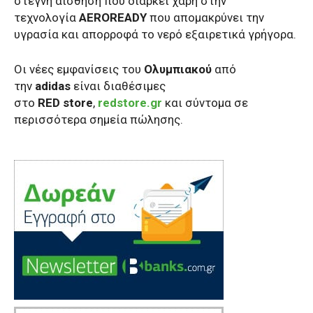
στεγνή αίσθηση που διαρκεί χάρη στην
τεχνολογία
AEROREADY
που απομακρύνει την
υγρασία και απορροφά το νερό εξαιρετικά γρήγορα.
Οι νέες εμφανίσεις του
Ολυμπιακού
από
την
adidas
είναι διαθέσιμες
στο
RED
store
,
redstore
.
gr
και σύντομα σε
περισσότερα σημεία πώλησης.