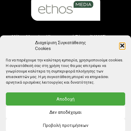
Μέλος Μητρώου Ηλεκτρονικού Τύπου (242225)
Διαχείριση Συγκατάθεσης
Cookies
Για να παρέχουμε την καλύτερη εμπειρία, χρησιμοποιούμε cookies.
Η συγκατάθεσή σας στη χρήση τους θα μας επιτρέψει να
γνωρίσουμε καλύτερα τη συμπεριφορά πλοήγησης των
επιεσκεπτών μας. Η μη συγκατάθεση μπορεί να επηρεάσει
αρνητικά ορισμένες λειτουργίες και δυνατότητες.
Αποδοχή
Δεν αποδέχομαι
Προβολή προτιμήσεων
© Copyright: Ethos Media S.A.