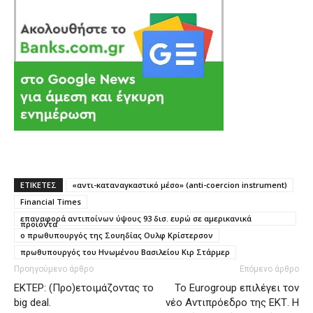
ΕΤΙΚΕΤΕΣ
«αντι-καταναγκαστικό μέσο» (anti-coercion instrument)
Financial Times
επαναφορά αντιποίνων ύψους 93 δισ. ευρώ σε αμερικανικά
προϊόντα
ο πρωθυπουργός της Σουηδίας Ουλφ Κρίστερσον
πρωθυπουργός του Ηνωμένου Βασιλείου Κιρ Στάρμερ
Προηγούμενο άρθρο
Επόμενο άρθρο
ΕΚΤΕΡ: (Προ)ετοιμάζοντας το
To Eurogroup επιλέγει τον
big deal.
νέο Αντιπρόεδρο της ΕΚΤ. Η