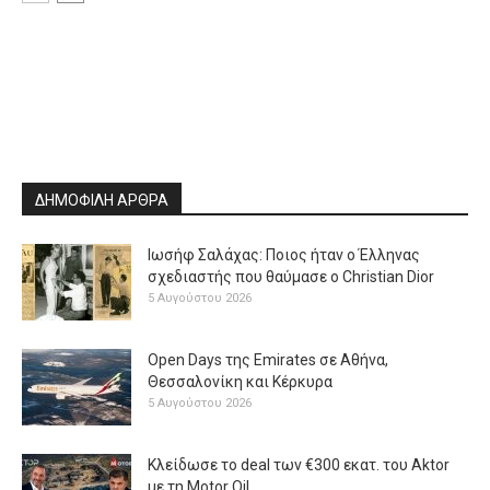
ΔΗΜΟΦΙΛΗ ΑΡΘΡΑ
Ιωσήφ Σαλάχας: Ποιος ήταν ο Έλληνας
σχεδιαστής που θαύμασε ο Christian Dior
5 Αυγούστου 2026
Open Days της Emirates σε Αθήνα,
Θεσσαλονίκη και Κέρκυρα
5 Αυγούστου 2026
Κλείδωσε το deal των €300 εκατ. του Aktor
με τη Μotor Oil