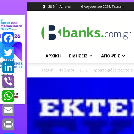
C
28.9
6 Αυγούστου 2026, Πέμπτη
Athens
Banks.com.gr
Facebook
ΑΡΧΙΚΗ
ΕΙΔΗΣΕΙΣ
ΑΠΟΨΕΙΣ
Twitter
Αρχική
Ψίθυροι
ΕΚΤΕΡ: (Προ)ετοιμάζοντας το bi
LinkedIn
Viber
WhatsApp
Email