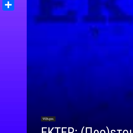
Print
Μοιραστείτε
Ψίθυροι
ΕΚΤΕΡ: (Προ)ετοι