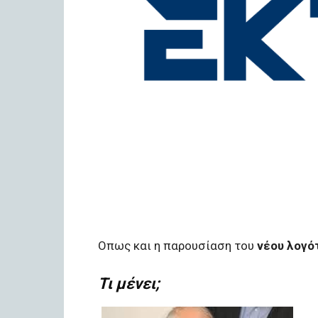
Οπως και η παρουσίαση του
νέου λογό
Τι μένει;