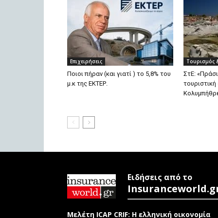
Επιχειρήσεις
Τουρισμός 
Ποιοι πήραν (και γιατί ) το 5,8% του
ΣτΕ: «Πράσ
μ.κ της ΕΚΤΕΡ.
τουριστική
Κολυμπήθρ
Ειδήσεις από το
Insuranceworld.g
Μελέτη ICAP CRIF: Η ελληνική οικονομία