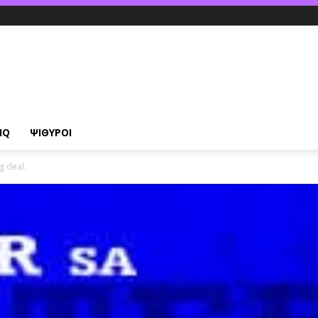
IQ
ΨΙΘΥΡΟΙ
g deal.