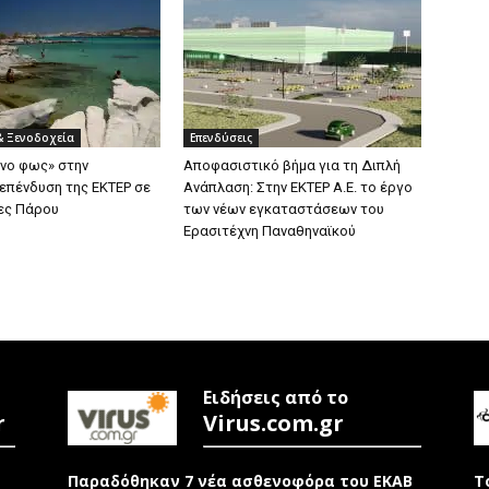
& Ξενοδοχεία
Επενδύσεις
ινο φως» στην
Αποφασιστικό βήμα για τη Διπλή
 επένδυση της ΕΚΤΕΡ σε
Ανάπλαση: Στην ΕΚΤΕΡ Α.Ε. το έργο
ες Πάρου
των νέων εγκαταστάσεων του
Ερασιτέχνη Παναθηναϊκού
Ειδήσεις από το
r
Virus.com.gr
Παραδόθηκαν 7 νέα ασθενοφόρα του ΕΚΑΒ
Τ