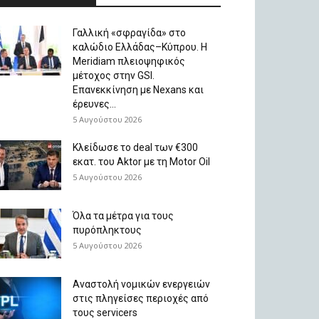
Γαλλική «σφραγίδα» στο
καλώδιο Ελλάδας–Κύπρου. Η
Meridiam πλειοψηφικός
μέτοχος στην GSI.
Επανεκκίνηση με Nexans και
έρευνες...
5 Αυγούστου 2026
Κλείδωσε το deal των €300
εκατ. του Aktor με τη Μotor Oil
5 Αυγούστου 2026
Όλα τα μέτρα για τους
πυρόπληκτους
5 Αυγούστου 2026
Αναστολή νομικών ενεργειών
στις πληγείσες περιοχές από
τους servicers