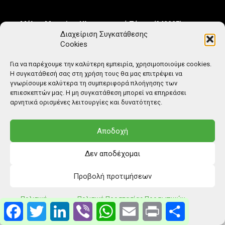
Μέλος Μητρώου Ηλεκτρονικού Τύπου (242225)
Διαχείριση Συγκατάθεσης
Cookies
Για να παρέχουμε την καλύτερη εμπειρία, χρησιμοποιούμε cookies.
Η συγκατάθεσή σας στη χρήση τους θα μας επιτρέψει να
γνωρίσουμε καλύτερα τη συμπεριφορά πλοήγησης των
επιεσκεπτών μας. Η μη συγκατάθεση μπορεί να επηρεάσει
αρνητικά ορισμένες λειτουργίες και δυνατότητες.
Αποδοχή
Δεν αποδέχομαι
Προβολή προτιμήσεων
© Copyright: Ethos Media S.A.
Πολιτική
Πολιτική Προστασίας Προσωπικών
Facebook
Twitter
LinkedIn
Viber
WhatsApp
Email
Print
Μοιραστείτ
Cookies
Δεδομένων