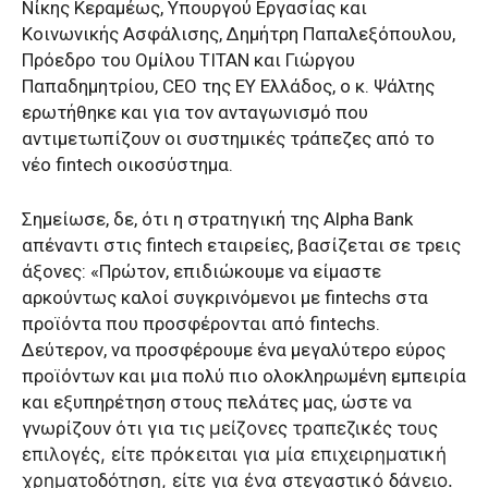
Νίκης Κεραμέως, Υπουργού Εργασίας και
Κοινωνικής Ασφάλισης, Δημήτρη Παπαλεξόπουλου,
Πρόεδρο του Ομίλου ΤΙΤΑΝ και Γιώργου
Παπαδημητρίου, CEO της EY Ελλάδος, ο κ. Ψάλτης
ερωτήθηκε και για τον ανταγωνισμό που
αντιμετωπίζουν οι συστημικές τράπεζες από το
νέο fintech οικοσύστημα.
Σημείωσε, δε, ότι η στρατηγική της Alpha Bank
απέναντι στις fintech εταιρείες, βασίζεται σε τρεις
άξονες: «Πρώτον, επιδιώκουμε να είμαστε
αρκούντως καλοί συγκρινόμενοι με fintechs στα
προϊόντα που προσφέρονται από fintechs.
Δεύτερον, να προσφέρουμε ένα μεγαλύτερο εύρος
προϊόντων και μια πολύ πιο ολοκληρωμένη εμπειρία
και εξυπηρέτηση στους πελάτες μας, ώστε να
γνωρίζουν ότι για τις
μείζονες τραπεζικές τους
επιλογές, είτε πρόκειται για μία επιχειρηματική
χρηματοδότηση, είτε για ένα στεγαστικό δάνειο.