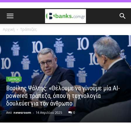
Αρχική
Τράπεζες
Τράπεζες
Βασίλης Ψάλτης: «Θέλουμε να γίνουμε μία AI-
powered τράπεζα, όπου η τεχνολογία
δουλεύει για τον άνθρωπο
Από
newsroom
-
14 Απριλίου 2025
0