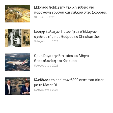
Eldorado Gold: Στην τελική ευθεία για
παραγωγή χρυσού και χαλκού στις Σκουριές
31 Ιουλίου 2026
Ιωσήφ Σαλάχας: Ποιος ήταν ο Έλληνας
σχεδιαστής που θαύμασε ο Christian Dior
5 Αυγούστου 2026
Open Days της Emirates σε Αθήνα,
Θεσσαλονίκη και Κέρκυρα
5 Αυγούστου 2026
Κλείδωσε το deal των €300 εκατ. του Aktor
με τη Μotor Oil
5 Αυγούστου 2026