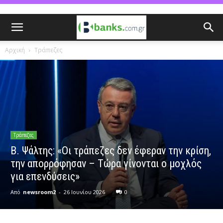
Αρχική
Τράπεζες
Τράπεζες
Β. Ψάλτης: «Οι τράπεζες δεν έφεραν την κρίση,
την απορρόφησαν – Τώρα γίνονται ο μοχλός
για επενδύσεις»
Από
newsroom2
-
26 Ιουνίου 2026
0