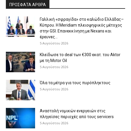
ΠΡΟΣΦΑΤΑ ΑΡΘΡΑ
Γαλλική «σφραγίδα» στο καλώδιο Ελλάδας–
Κύπρου. Η Meridiam πλειοψηφικός μέτοχος
στην GSI. Επανεκκίνηση με Nexans και
έρευνες...
5 Αυγούστου 2026
Κλείδωσε το deal των €300 εκατ. του Aktor
με τη Μotor Oil
5 Αυγούστου 2026
Όλα τα μέτρα για τους πυρόπληκτους
5 Αυγούστου 2026
Αναστολή νομικών ενεργειών στις
πληγείσες περιοχές από τους servicers
5 Αυγούστου 2026