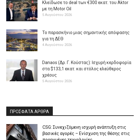
Κλείδωσε το deal των €300 εκατ. του Aktor
με τη Μotor Oil
5 Αυγούστου 2026
Το παρασκήνιο μιας σημαντικής απόφασης
για τη ΔΕΘ
4 Αυγούστου 2026
Danaos (Δρ. Γ. Κούστας): Ισχυρή κερδοφορία
στα $133,1 εκατ. και στόλος ελεύθερος
χρέους
5 Αυγούστου 2026
ΠΡΟΣΦΑΤΑ ΑΡΘΡΑ
CSG: Συνεχιζόμενη ισχυρή ανάπτυξη στις
βασικές αγορές – Ενίσχυση της θέσης στις
προηγμένες τεχνολογίες