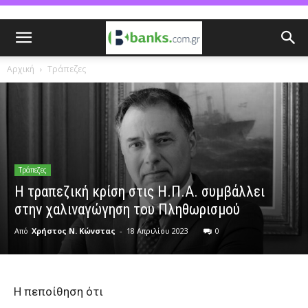
Αρχική
Τράπεζες
Τράπεζες
Η τραπεζική κρίση στις Η.Π.Α. συμβάλλει
στην χαλιναγώγηση του Πληθωρισμού
Από
Χρήστος Ν. Κώνστας
-
18 Απριλίου 2023
0
Η πεποίθηση ότι