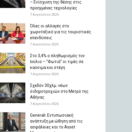
– Ενίσχυση της θέσης στις
προηγμένες τεχνολογίες
7 Αυγούστου 2026
Όλες οι αλλαγές στο
χωροταξικό για τις τουριστικές
επενδύσεις
7 Αυγούστου 2026
Στο 3,4% ο πληθωρισμός τον
Ιούλιο – “Φωτιά” οι τιμές σε
καύσιμα και στέγη
7 Αυγούστου 2026
Σχεδόν 30χλμ. νέων
σιδηροτροχιών στο Μετρό της
Αθήνας
7 Αυγούστου 2026
Generali: Eντυπωσιακή
ανάπτυξη με ώθηση από τις
ασφάλειες και το Asset