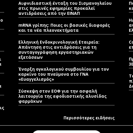
Αιφνιδιαστική ένταξη του Σισμανογλείου
Π
στις πρωινές εφημερίες προκαλεί
κ
αντιδράσεις από την ΕΙΝΑΠ
νο
H
mRNA γρίπης: Ποιες οι βασικές διαφορές
α
και τα νέα πλεονεκτήματα
Ε
Ελληνική Ενδοκρινολογική Εταιρεία:
C
Απάντηση στις αντιδράσεις για τη
ε
συνταγογράφηση εργαστηριακών
εξετάσεων
ι
Π
α
3
Έναρξη ογκολογικού συμβουλίου για τον
καρκίνο του πνεύμονα στο ΓΝΑ
Τ
«Ευαγγελισμός»
π
α
Δ
Σύσκεψη στον ΕΟΦ για την ασφαλή
λειτουργία της εφοδιαστικής αλυσίδας
φαρμάκων
ις
Περισσότερες ειδήσεις