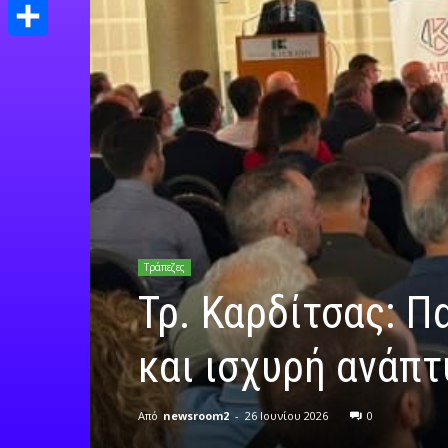
Print
Μοιραστείτε
Τράπεζες
Τρ. Καρδίτσας: Π
και ισχυρή ανάπτ
Από
newsroom2
-
26 Ιουνίου 2026
0