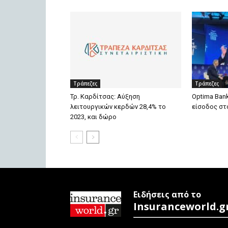
Τράπεζες
Τράπεζες
Τρ. Καρδίτσας: Αύξηση
Optima Bank
λειτουργικών κερδών 28,4% το
είσοδος στ
2023, και δώρο
Ειδήσεις από το
Insuranceworld.g