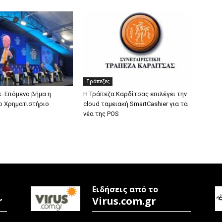
Τράπεζες
: Επόμενο βήμα η
Η Τράπεζα Καρδίτσας επιλέγει την
ο Χρηματιστήριο
cloud ταμειακή SmartCashier για τα
νέα της POS
Ειδήσεις από το
r
Virus.com.gr