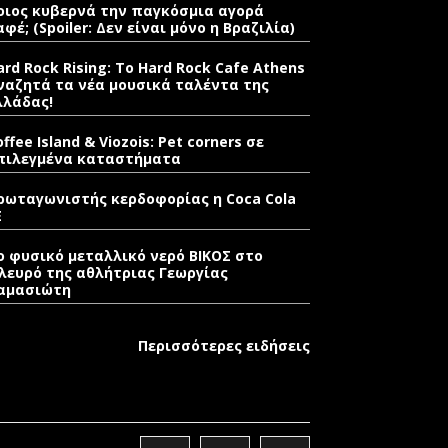
οιος κυβερνά την παγκόσμια αγορά
αφέ; (Spoiler: Δεν είναι μόνο η Βραζιλία)
ard Rock Rising: Το Hard Rock Cafe Athens
ναζητά τα νέα μουσικά ταλέντα της
λλάδας!
offee Island & Viozois: Pet corners σε
πιλεγμένα καταστήματα
ρωταγωνιστής κερδοφορίας η Coca Cola
E
ο φυσικό μεταλλικό νερό ΒΙΚΟΣ στο
λευρό της αθλήτριας Γεωργίας
αμασιώτη
Περισσότερες ειδήσεις