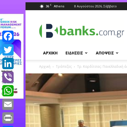
C
36
8 Αυγούστου 2026, Σάββατο
Athens
Banks.com.gr
Facebook
ΑΡΧΙΚΗ
ΕΙΔΗΣΕΙΣ
ΑΠΟΨΕΙΣ
Twitter
Αρχική
Τράπεζες
Τρ. Καρδίτσας: Πανελλαδική ά
LinkedIn
Viber
WhatsApp
Email