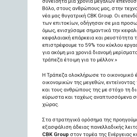
συνειδητά μια χρονιά μεγάλων επενδύσ
Βόλο, στους ανθρώπους μας, στην τεχνο
νέα μας θυγατρική CBK Group. Οι επεν
των επιτοκίων, οδήγησαν σε μια προσω
όμως, ενισχύσαμε σημαντικά την κεφαλ
κεφαλαιακή επάρκεια και ρευστότητα τ
επιστρέφουμε το 59% του κύκλου εργασ
για ακόμη μια χρονιά διανομή μερίσματ
τράπεζα έτοιμη για το μέλλον.»
Η Τράπεζα ολοκλήρωσε το οικονομικό 
οικονομικών της μεγεθών, εντείνοντας 
και τους ανθρώπους της με στόχο τη δι
εύρωστα και ταχέως αναπτυσσόμενα συ
χώρας.
Στα στρατηγικά ορόσημα της προηγούμε
εξασφάλιση άδειας πανελλαδικής λειτο
CBK Group
στον τομέα της Ενέργειας κ