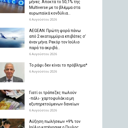
μήνες. Aποκτά το 50,1% της
Multiverse με το βλέμμα στα
ευρωπαϊκά κονδύλια...
6 Αυγούστου 2026
AEGEAN: Πρώτη φορά πάνω
από 2 εκατομμύρια επιβάτες σ’
έναν μήνα. Ρεκόρ τον Ιούλιο
παρά τα ακριβά...
6 Αυγούστου 2026
Το ράφι δεν είναι το πρόβλημα*
6 Αυγούστου 2026
Γιατί οι τράπεζες πωλούν
-πάλι- χαρτοφυλάκια μη
εξυπηρετούμενων δανείων
6 Αυγούστου 2026
Aύξηση πωλήσεων +9% τον
Ιούλιο κατέγραψε ο Όμιλος