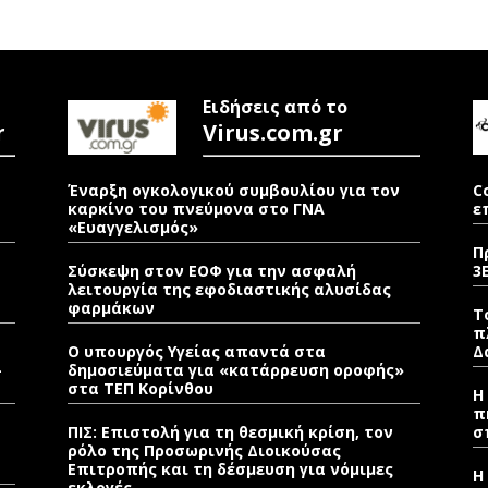
Ειδήσεις από το
r
Virus.com.gr
Έναρξη ογκολογικού συμβουλίου για τον
C
καρκίνο του πνεύμονα στο ΓΝΑ
ε
«Ευαγγελισμός»
Π
Σύσκεψη στον ΕΟΦ για την ασφαλή
3
λειτουργία της εφοδιαστικής αλυσίδας
φαρμάκων
Τ
π
Ο υπουργός Υγείας απαντά στα
Δ
–
δημοσιεύματα για «κατάρρευση οροφής»
στα ΤΕΠ Κορίνθου
Η
π
ΠΙΣ: Επιστολή για τη θεσμική κρίση, τον
σ
ρόλο της Προσωρινής Διοικούσας
Επιτροπής και τη δέσμευση για νόμιμες
Η
εκλογές