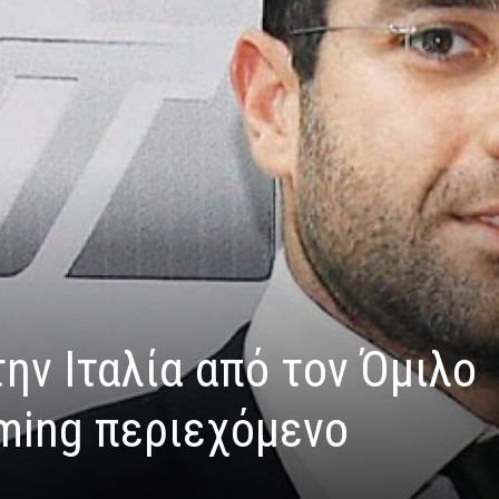
ην Ιταλία από τον Όμιλο
aming περιεχόμενο