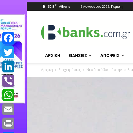
C
30.8
6 Αυγούστου 2026, Πέμπτη
Athens
Banks.com.gr
Facebook
ΑΡΧΙΚΗ
ΕΙΔΗΣΕΙΣ
ΑΠΟΨΕΙΣ
Twitter
Αρχική
Επιχειρήσεις
Nέα “απόβαση” στην Ιταλία
LinkedIn
Viber
WhatsApp
Email