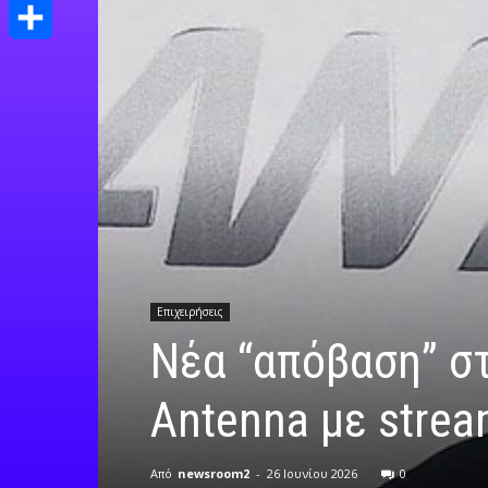
Print
Μοιραστείτε
Επιχειρήσεις
Nέα “απόβαση” στ
Antenna με stre
Από
newsroom2
-
26 Ιουνίου 2026
0