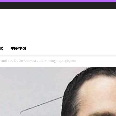
IQ
ΨΙΘΥΡΟΙ
 από τον Όμιλο Antenna με streaming περιεχόμενο