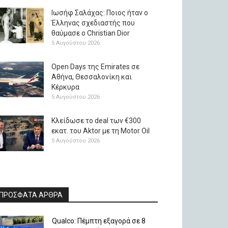
Ιωσήφ Σαλάχας: Ποιος ήταν ο
Έλληνας σχεδιαστής που
θαύμασε ο Christian Dior
5 Αυγούστου 2026
Open Days της Emirates σε
Αθήνα, Θεσσαλονίκη και
Κέρκυρα
5 Αυγούστου 2026
Κλείδωσε το deal των €300
εκατ. του Aktor με τη Μotor Oil
5 Αυγούστου 2026
ΠΡΟΣΦΑΤΑ ΑΡΘΡΑ
Qualco: Πέμπτη εξαγορά σε 8