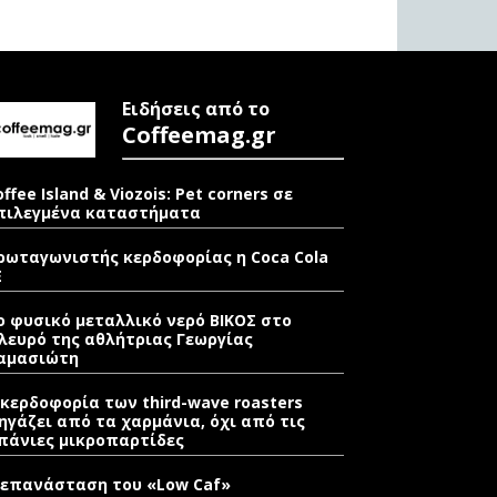
Ειδήσεις από το
Coffeemag.gr
offee Island & Viozois: Pet corners σε
πιλεγμένα καταστήματα
ρωταγωνιστής κερδοφορίας η Coca Cola
E
ο φυσικό μεταλλικό νερό ΒΙΚΟΣ στο
λευρό της αθλήτριας Γεωργίας
αμασιώτη
 κερδοφορία των third-wave roasters
ηγάζει από τα χαρμάνια, όχι από τις
πάνιες μικροπαρτίδες
 επανάσταση του «Low Caf»