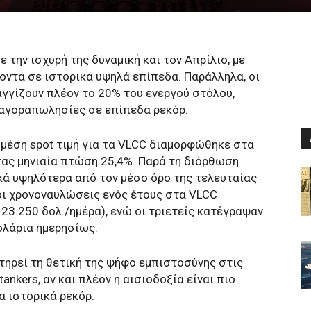
την ισχυρή της δυναμική και τον Απρίλιο, με
οντά σε ιστορικά υψηλά επίπεδα. Παράλληλα, οι
αγγίζουν πλέον το 20% του ενεργού στόλου,
 αγοραπωλησίες σε επίπεδα ρεκόρ.
 μέση spot τιμή για τα VLCC διαμορφώθηκε στα
τας μηνιαία πτώση 25,4%. Παρά τη διόρθωση
ά υψηλότερα από τον μέσο όρο της τελευταίας
 οι χρονοναυλώσεις ενός έτους στα VLCC
3.250 δολ./ημέρα), ενώ οι τριετείς κατέγραψαν
ολάρια ημερησίως.
τηρεί τη θετική της ψήφο εμπιστοσύνης στις
nkers, αν και πλέον η αισιοδοξία είναι πιο
 ιστορικά ρεκόρ.