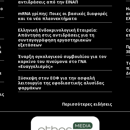
αντιδράσεις από την ΕΙΝΑΠ
νο
H
mRNA γρίπης: Ποιες οι βασικές διαφορές
α
και τα νέα πλεονεκτήματα
Ε
Ελληνική Ενδοκρινολογική Εταιρεία:
C
Απάντηση στις αντιδράσεις για τη
ε
συνταγογράφηση εργαστηριακών
εξετάσεων
ι
Π
α
3
Έναρξη ογκολογικού συμβουλίου για τον
καρκίνο του πνεύμονα στο ΓΝΑ
Τ
«Ευαγγελισμός»
π
α
Δ
Σύσκεψη στον ΕΟΦ για την ασφαλή
λειτουργία της εφοδιαστικής αλυσίδας
φαρμάκων
ις
Περισσότερες ειδήσεις