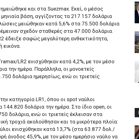
ημειώθηκε και στα Suezmax. Εκεί, ο μέσος
 μηνιαία βάση, αγγίζοντας τα 217.157 δολάρια
υλώσεις μειώθηκαν κατά 5,6% στα 75.500 δολάρια
αρέμειναν σχεδόν σταθερές στα 47.000 δολάρια.
R2 έδειξε σαφώς μεγαλύτερη ανθεκτικότητα,
 εικόνα.
framax/LR2 ενισχύθηκαν κατά 4,2%, με τον μέσο
ρια την ημέρα. Παράλληλα, οι μονοετείς
.750 δολάρια ημερησίως, ενώ οι τριετείς
ην κατηγορία LR1, όπου οι spot ναύλοι
 144.820 δολάρια την ημέρα. Στο ίδιο open, οι
50 δολάρια, ενώ οι τριετείς έκλεισαν στα
ική τροχιά ακολούθησαν και τα μικρότερα πλοία:
αύλοι ενισχύθηκαν κατά 13,7% (στα 63.877 δολ./
ρή άνοδος 45,9%, με τον μέσο ημερήσιο ναύλο να