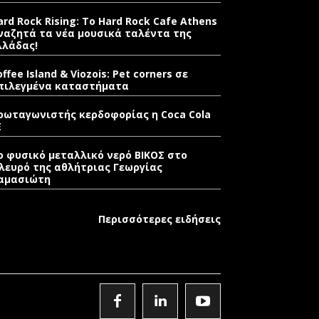
ard Rock Rising: Το Hard Rock Cafe Athens
ναζητά τα νέα μουσικά ταλέντα της
λλάδας!
offee Island & Viozois: Pet corners σε
πιλεγμένα καταστήματα
ρωταγωνιστής κερδοφορίας η Coca Cola
E
ο φυσικό μεταλλικό νερό ΒΙΚΟΣ στο
λευρό της αθλήτριας Γεωργίας
αμασιώτη
Περισσότερες ειδήσεις