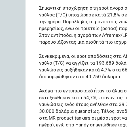
Σημαντική υποχώρηση στη spot αγορά σ
ναύλος (T/C) υποχώρησε κατά 21,8% σε
την ημέρα. Παράλληλα, οι μονοετείς να
ημερησίως, ενώ οι τριετείς (period) π
Στον αντίποδα, η αγορά των Aframax/L
παρουσιάζοντας μια αισθητά πιο ισχυρή
Συγκεκριμένα, οι spot αποδόσεις στα A
ναύλο (T/C) να αγγίζει τα 193.689 δολά
ναυλώσεις αυξήθηκαν κατά 4,7% στα 66
διαμορφώθηκαν στα 40.750 δολάρια.
Ακόμα πιο εντυπωσιακό ήταν το άλμα στ
εκτοξεύθηκαν κατά 54,7%, φτάνοντας τα
ναυλώσεις ενός έτους ανήλθαν στα 39.7
30.000 δολάρια ημερησίως. Τέλος, ανοδ
στα MR product tankers οι μέσοι spot ν
ημέρα), ενώ στα Handy σημειώθηκε ισχυ