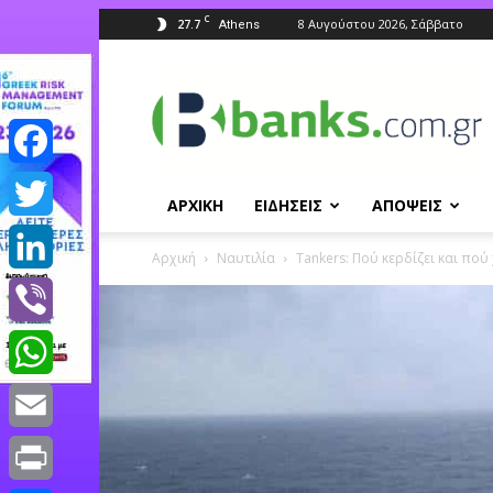
C
27.7
8 Αυγούστου 2026, Σάββατο
Athens
Banks.com.gr
Facebook
ΑΡΧΙΚΗ
ΕΙΔΗΣΕΙΣ
ΑΠΟΨΕΙΣ
Twitter
Αρχική
Ναυτιλία
Tankers: Πού κερδίζει και πού
LinkedIn
Viber
WhatsApp
Email