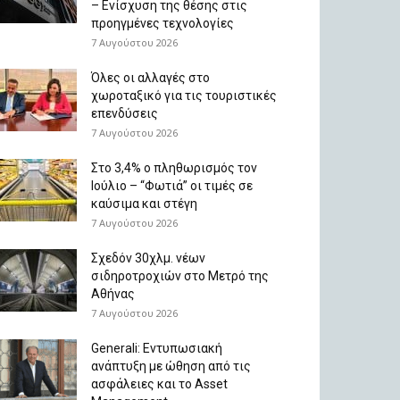
– Ενίσχυση της θέσης στις
προηγμένες τεχνολογίες
7 Αυγούστου 2026
Όλες οι αλλαγές στο
χωροταξικό για τις τουριστικές
επενδύσεις
7 Αυγούστου 2026
Στο 3,4% ο πληθωρισμός τον
Ιούλιο – “Φωτιά” οι τιμές σε
καύσιμα και στέγη
7 Αυγούστου 2026
Σχεδόν 30χλμ. νέων
σιδηροτροχιών στο Μετρό της
Αθήνας
7 Αυγούστου 2026
Generali: Eντυπωσιακή
ανάπτυξη με ώθηση από τις
ασφάλειες και το Asset