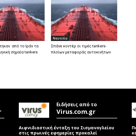
Ναυτιλία
ηκαν από το Ιράν τα
Σπάνε κοντέρ οι τιμές tankers-
ηνική σημαία tankers
πλοίων μεταφοράς αυτοκινήτων
Ειδήσεις από το
r
Virus.com.gr
Αιφνιδιαστική ένταξη του Σισμανογλείου
Π
στις πρωινές εφημερίες προκαλεί
κ