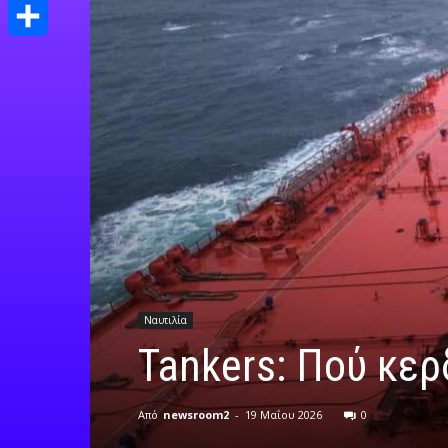
Print
Μοιραστείτε
Ναυτιλία
Tankers: Πού κερ
Από
newsroom2
-
19 Μαΐου 2026
0