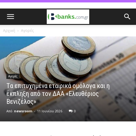
Αρχική
Αγορές
Αγορές
Tα επιτυχημένα εταιρικά ομόλογα και η
έκπληξη από τον ΔΑΑ «Ελευθέριος
Βενιζέλος»
Από
newsroom
-
11 Ιουνίου 2026
0