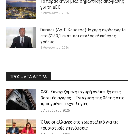
Το παρασκήνιο μιας σημαντικής απόφασης
για τη ΔΕΘ
4 Αυγούστου 2026
Danaos (Δρ. Γ. Κούστας): Ισχυρή κερδοφορία
στα $133,1 εκατ. και στόλος ελεύθερος
χρέους
5 Αυγούστου 2026
ΠΡΟΣΦΑΤΑ ΑΡΘΡΑ
CSG: Συνεχιζόμενη ισχυρή ανάπτυξη στις
βασικές αγορές – Ενίσχυση της θέσης στις
προηγμένες τεχνολογίες
7 Αυγούστου 2026
Όλες οι αλλαγές στο χωροταξικό για τις
τουριστικές επενδύσεις