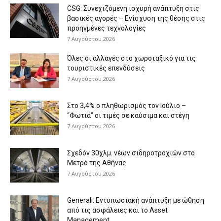
CSG: Συνεχιζόμενη ισχυρή ανάπτυξη στις
βασικές αγορές – Ενίσχυση της θέσης στις
προηγμένες τεχνολογίες
7 Αυγούστου 2026
Όλες οι αλλαγές στο χωροταξικό για τις
τουριστικές επενδύσεις
7 Αυγούστου 2026
Στο 3,4% ο πληθωρισμός τον Ιούλιο –
“Φωτιά” οι τιμές σε καύσιμα και στέγη
7 Αυγούστου 2026
Σχεδόν 30χλμ. νέων σιδηροτροχιών στο
Μετρό της Αθήνας
7 Αυγούστου 2026
Generali: Eντυπωσιακή ανάπτυξη με ώθηση
από τις ασφάλειες και το Asset
Management