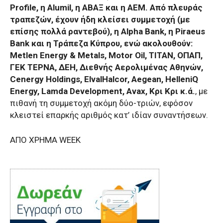
Profile, η Alumil, η ΑΒΑΞ και η AΕΜ. Από πλευράς
τραπεζών, έχουν ήδη κλείσει συμμετοχή (με
επίσης πολλά ραντεβού), η Alpha Βank, η Piraeus
Bank και η Τράπεζα Κύπρου, ενώ ακολουθούν:
Metlen Energy & Metals, Motor Oil, ΤΙΤΑΝ, ΟΠΑΠ,
ΓΕΚ ΤΕΡΝΑ, ΔΕΗ, Διεθνής Αερολιμένας Αθηνών,
Cenergy Holdings, ΕlvalHalcor, Aegean, HelleniQ
Energy, Lamda Development, Avax, Κρι Κρι κ.ά.
, με
πιθανή τη συμμετοχή ακόμη δύο-τριών, εφόσον
κλειστεί επαρκής αριθμός κατ’ ιδίαν συναντήσεων.
AΠΟ ΧΡΗΜΑ WEEK