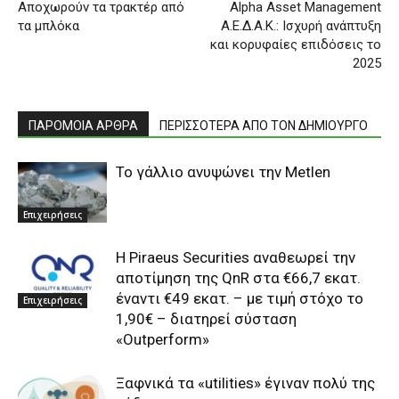
Αποχωρούν τα τρακτέρ από
Alpha Asset Management
τα μπλόκα
Α.Ε.Δ.Α.Κ.: Ισχυρή ανάπτυξη
και κορυφαίες επιδόσεις το
2025
ΠΑΡΟΜΟΙΑ ΑΡΘΡΑ
ΠΕΡΙΣΣΟΤΕΡΑ ΑΠΟ ΤΟΝ ΔΗΜΙΟΥΡΓΟ
To γάλλιο ανυψώνει την Metlen
Επιχειρήσεις
Η Piraeus Securities αναθεωρεί την
αποτίμηση της QnR στα €66,7 εκατ.
έναντι €49 εκατ. – με τιμή στόχο το
Επιχειρήσεις
1,90€ – διατηρεί σύσταση
«Outperform»
Ξαφνικά τα «utilities» έγιναν πολύ της