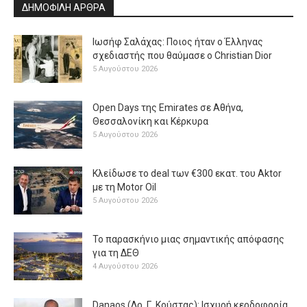
ΔΗΜΟΦΙΛΗ ΑΡΘΡΑ
Ιωσήφ Σαλάχας: Ποιος ήταν ο Έλληνας
σχεδιαστής που θαύμασε ο Christian Dior
5 Αυγούστου 2026
Open Days της Emirates σε Αθήνα,
Θεσσαλονίκη και Κέρκυρα
5 Αυγούστου 2026
Κλείδωσε το deal των €300 εκατ. του Aktor
με τη Μotor Oil
5 Αυγούστου 2026
Το παρασκήνιο μιας σημαντικής απόφασης
για τη ΔΕΘ
4 Αυγούστου 2026
Danaos (Δρ. Γ. Κούστας): Ισχυρή κερδοφορία