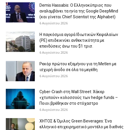
Demis Hassabis: Ο Ελληνοκύπριος που
αναλαμβάνει τα ηνία της Google DeepMind
(και γίνεται Chief Scientist της Alphabet)
6 Αυγούστου 2026
Η παγκόσμια αγορά Ιδιωτικών Κεφαλαίων
(PE) επιδεικνύει ανθεκτικότητα με
επενδύσεις άνω του $1 τρισ.
6 Αυγούστου 2026
Ρεκόρ πρώτου εξαμήνου για τη Metlen με
ισχυρή άνοδο σε όλα τα μεγέθη
6 Αυγούστου 2026
Cyber-Crash στη Wall Street: Χάκερ
«χτυπούν» κολοσσούς των hedge funds –
Ποιοι βρέθηκαν στο στόχαστρο
6 Αυγούστου 2026
ΧΗΤΟΣ & Όμιλος Green Beverages: Ένα
ελληνικό επιχειρηματικό μοντέλο με διεθνές