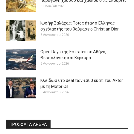
παραγωγή χρυσού και χαλκού στις Σκουριές
31 Ιουλίου 2026
Ιωσήφ Σαλάχας: Ποιος ήταν ο Έλληνας
σχεδιαστής που θαύμασε ο Christian Dior
5 Αυγούστου 2026
Open Days της Emirates σε Αθήνα,
Θεσσαλονίκη και Κέρκυρα
5 Αυγούστου 2026
Κλείδωσε το deal των €300 εκατ. του Aktor
με τη Μotor Oil
5 Αυγούστου 2026
ΠΡΟΣΦΑΤΑ ΑΡΘΡΑ