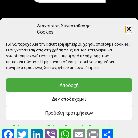
Μέλος Μητρώου Ηλεκτρονικού Τύπου (242225)
Διαχείριση Συγκατάθεσης
Cookies
Για να παρέχουμε την καλύτερη εμπειρία, χρησιμοποιούμε cookies.
Η συγκατάθεσή σας στη χρήση τους θα μας επιτρέψει να
γνωρίσουμε καλύτερα τη συμπεριφορά πλοήγησης των
επιεσκεπτών μας. Η μη συγκατάθεση μπορεί να επηρεάσει
αρνητικά ορισμένες λειτουργίες και δυνατότητες.
Αποδοχή
Δεν αποδέχομαι
Προβολή προτιμήσεων
© Copyright: Ethos Media S.A.
Πολιτική
Πολιτική Προστασίας Προσωπικών
Facebook
Twitter
LinkedIn
Viber
WhatsApp
Email
Print
Μοιραστείτ
Cookies
Δεδομένων