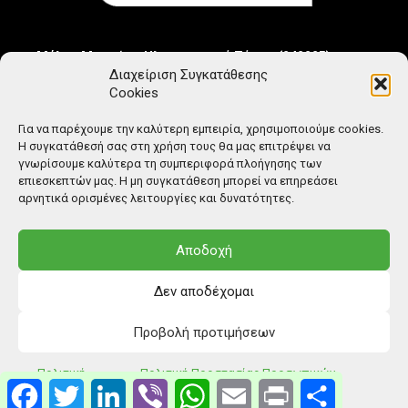
Μέλος Μητρώου Ηλεκτρονικού Τύπου (242225)
Διαχείριση Συγκατάθεσης
Cookies
Για να παρέχουμε την καλύτερη εμπειρία, χρησιμοποιούμε cookies.
Η συγκατάθεσή σας στη χρήση τους θα μας επιτρέψει να
γνωρίσουμε καλύτερα τη συμπεριφορά πλοήγησης των
επιεσκεπτών μας. Η μη συγκατάθεση μπορεί να επηρεάσει
αρνητικά ορισμένες λειτουργίες και δυνατότητες.
Αποδοχή
Δεν αποδέχομαι
Προβολή προτιμήσεων
© Copyright: Ethos Media S.A.
Πολιτική
Πολιτική Προστασίας Προσωπικών
Facebook
Twitter
LinkedIn
Viber
WhatsApp
Email
Print
Μοιραστείτ
Cookies
Δεδομένων