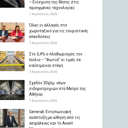
– Ενίσχυση της θέσης στις
προηγμένες τεχνολογίες
7 Αυγούστου 2026
Όλες οι αλλαγές στο
χωροταξικό για τις τουριστικές
επενδύσεις
7 Αυγούστου 2026
Στο 3,4% ο πληθωρισμός τον
Ιούλιο – “Φωτιά” οι τιμές σε
καύσιμα και στέγη
7 Αυγούστου 2026
Σχεδόν 30χλμ. νέων
σιδηροτροχιών στο Μετρό της
Αθήνας
7 Αυγούστου 2026
Generali: Eντυπωσιακή
ανάπτυξη με ώθηση από τις
ασφάλειες και το Asset