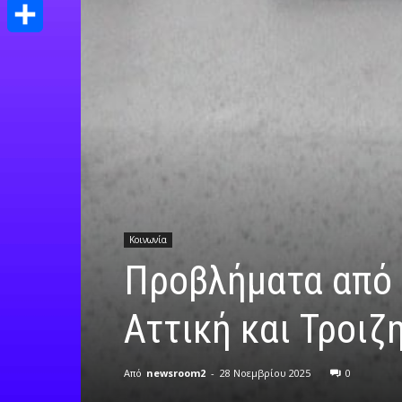
Print
Μοιραστείτε
Κοινωνία
Προβλήματα από 
Αττική και Τροιζ
Από
newsroom2
-
28 Νοεμβρίου 2025
0