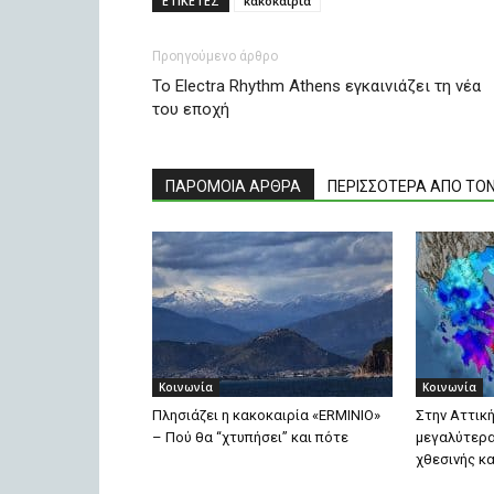
ΕΤΙΚΕΤΕΣ
κακοκαιρία
Προηγούμενο άρθρο
Το Electra Rhythm Athens εγκαινιάζει τη νέα
του εποχή
ΠΑΡΟΜΟΙΑ ΑΡΘΡΑ
ΠΕΡΙΣΣΟΤΕΡΑ ΑΠΟ ΤΟ
Κοινωνία
Κοινωνία
Πλησιάζει η κακοκαιρία «ERMINIO»
Στην Αττικ
– Πού θα “χτυπήσει” και πότε
μεγαλύτερα
χθεσινής κ