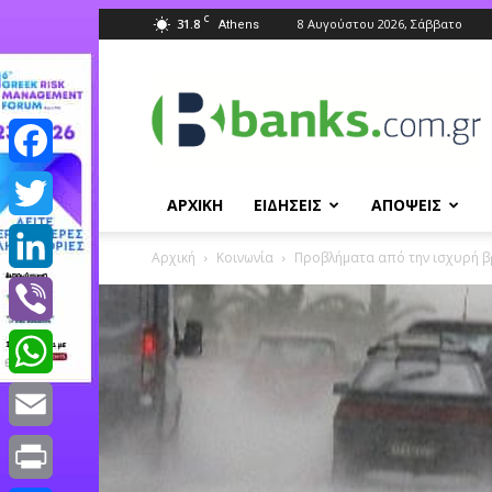
C
31.8
8 Αυγούστου 2026, Σάββατο
Athens
Banks.com.gr
Facebook
ΑΡΧΙΚΗ
ΕΙΔΗΣΕΙΣ
ΑΠΟΨΕΙΣ
Twitter
Αρχική
Κοινωνία
Προβλήματα από την ισχυρή β
LinkedIn
Viber
WhatsApp
Email