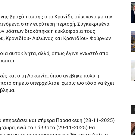
τονης βροχόπτωσης στο Κρανίδι, σύμφωνα με την
ινόμενα στην ευρύτερη περιοχή. Συγκεκριμένα,
ων υδάτων διακόπηκε η κυκλοφορία τους
υ, Κρανιδίου- Αυλώνας και Κρανιδίου- Φούρνων.
οια αυτοκίνητα, αλλά, όπως έγινε γνωστό από
θρωποι.
χές και στη Λακωνία, όπου ανέβηκε πολύ η
ποιο σημείο υπερχείλισε, χωρίς ωστόσο να έχει
όβλημα.
θα επηρεάσει και σήμερα Παρασκευή (28-11-2025)
η χώρα, ενώ το Σάββατο (29-11-2025) θα
μφωνα με το επικαιροποιημένο Έκτακτο Δελτίο