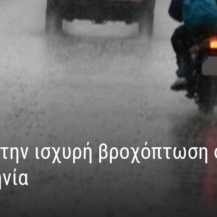
την ισχυρή βροχόπτωση 
ηνία