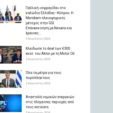
Γαλλική «σφραγίδα» στο
καλώδιο Ελλάδας–Κύπρου. Η
Meridiam πλειοψηφικός
μέτοχος στην GSI.
Επανεκκίνηση με Nexans και
έρευνες...
5 Αυγούστου 2026
Κλείδωσε το deal των €300
εκατ. του Aktor με τη Μotor Oil
5 Αυγούστου 2026
Όλα τα μέτρα για τους
πυρόπληκτους
5 Αυγούστου 2026
Αναστολή νομικών ενεργειών
στις πληγείσες περιοχές από
τους servicers
5 Αυγούστου 2026