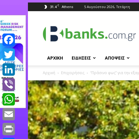
C
31.4
5 Αυγούστου 2026, Τετάρτη
Athens
Banks.com.gr
Facebook
ΑΡΧΙΚΗ
ΕΙΔΗΣΕΙΣ
ΑΠΟΨΕΙΣ
Twitter
Αρχική
Επιχειρήσεις
“Πράσινο φως” για την εξ
LinkedIn
Viber
WhatsApp
Email