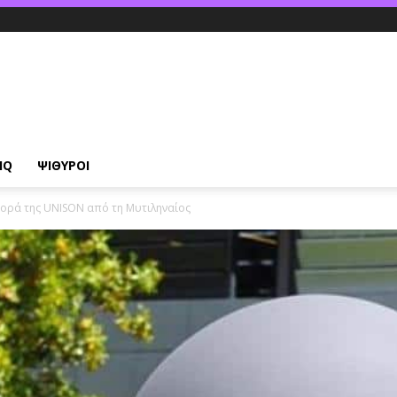
IQ
ΨΙΘΥΡΟΙ
αγορά της UNISON από τη Μυτιληναίος