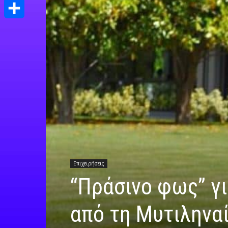
Print
Μοιραστείτε
Επιχειρήσεις
“Πράσινο φως” γ
από τη Μυτιληνα