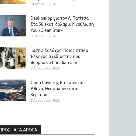
31 Ιουλίου 2026
Deal-ρεκόρ για τον Λ. Πατίτσα:
Στα 56 εκατ. δολάρια η ναύλωση
του «Clean Star»
30 Ιουλίου 2026
Ιωσήφ Σαλάχας: Ποιος ήταν ο
Έλληνας σχεδιαστής που
θαύμασε ο Christian Dior
5 Αυγούστου 2026
Open Days της Emirates σε
Αθήνα, Θεσσαλονίκη και
Κέρκυρα
5 Αυγούστου 2026
ΠΡΟΣΦΑΤΑ ΑΡΘΡΑ