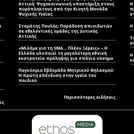
Αττική: Ψυχοκοινωνική υποστήριξη στους
Η
πυρόπληκτους από την Κινητή Μονάδα
π
Ψυχικής Υγείας
σ
ό
Σταμάτης Πουλής: Παράδοση απινιδωτών
Η
σε εθελοντικές ομάδες της Δυτικής
Αττικής
T
σ
«Μιλάμε για τη SMA… Πλέον Ξέρεις» – Η
Ελλάδα υλοποιεί τη μεγαλύτερη εθνική
Η
εκστρατεία πρόληψης για σπάνιο νόσημα
κ
Παγκόσμια Εβδομάδα Μητρικού Θηλασμού:
Η πρώτη επένδυση στην υγεία του
παιδιού
Περισσότερες ειδήσεις
ις