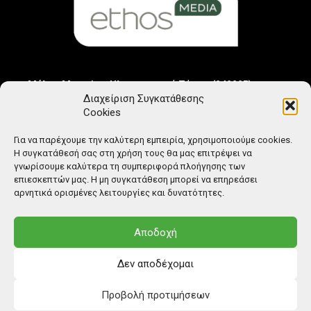
Μέλος Μητρώου Ηλεκτρονικού Τύπου (242225)
Διαχείριση Συγκατάθεσης
Cookies
Για να παρέχουμε την καλύτερη εμπειρία, χρησιμοποιούμε cookies.
Η συγκατάθεσή σας στη χρήση τους θα μας επιτρέψει να
γνωρίσουμε καλύτερα τη συμπεριφορά πλοήγησης των
επιεσκεπτών μας. Η μη συγκατάθεση μπορεί να επηρεάσει
αρνητικά ορισμένες λειτουργίες και δυνατότητες.
Αποδοχή
Δεν αποδέχομαι
Προβολή προτιμήσεων
© Copyright: Ethos Media S.A.