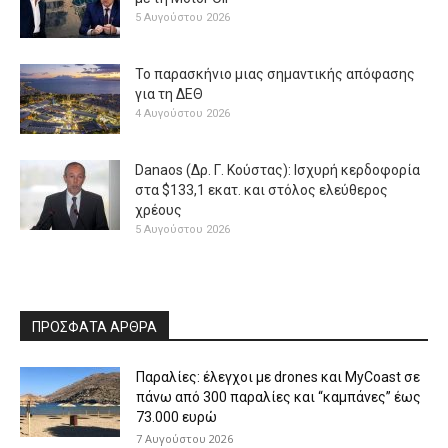
5 Αυγούστου 2026
Το παρασκήνιο μιας σημαντικής απόφασης
για τη ΔΕΘ
4 Αυγούστου 2026
Danaos (Δρ. Γ. Κούστας): Ισχυρή κερδοφορία
στα $133,1 εκατ. και στόλος ελεύθερος
χρέους
5 Αυγούστου 2026
ΠΡΟΣΦΑΤΑ ΑΡΘΡΑ
Παραλίες: έλεγχοι με drones και MyCoast σε
πάνω από 300 παραλίες και “καμπάνες” έως
73.000 ευρώ
7 Αυγούστου 2026