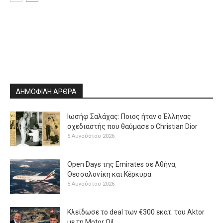
ΔΗΜΟΦΙΛΗ ΑΡΘΡΑ
Ιωσήφ Σαλάχας: Ποιος ήταν ο Έλληνας
σχεδιαστής που θαύμασε ο Christian Dior
5 Αυγούστου 2026
Open Days της Emirates σε Αθήνα,
Θεσσαλονίκη και Κέρκυρα
5 Αυγούστου 2026
Κλείδωσε το deal των €300 εκατ. του Aktor
με τη Μotor Oil