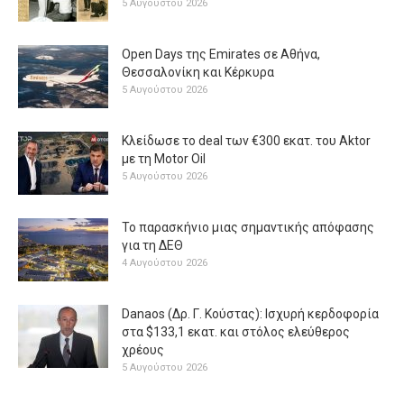
5 Αυγούστου 2026
Open Days της Emirates σε Αθήνα,
Θεσσαλονίκη και Κέρκυρα
5 Αυγούστου 2026
Κλείδωσε το deal των €300 εκατ. του Aktor
με τη Μotor Oil
5 Αυγούστου 2026
Το παρασκήνιο μιας σημαντικής απόφασης
για τη ΔΕΘ
4 Αυγούστου 2026
Danaos (Δρ. Γ. Κούστας): Ισχυρή κερδοφορία
στα $133,1 εκατ. και στόλος ελεύθερος
χρέους
5 Αυγούστου 2026