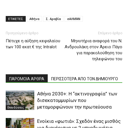
ΕΤΙΚΕΤΕΣ
Αθήνα
Σ. Αραβία
σΑΛΜΆΝ
Προηγούμενο άρθρο
Επόμενο άρθρο
Πέτυχε η αύξηση κεφαλαίου
Μηνυτήρια αναφορά του Ν.
των 100 εκατ.€ της Intralot
Ανδρουλάκη στον Άρειο Πάγο
για παρακολούθηση του
τηλεφώνου του
ΠΑΡΟΜΟΙΑ ΑΡΘΡΑ
ΠΕΡΙΣΣΟΤΕΡΑ ΑΠΟ ΤΟΝ ΔΗΜΙΟΥΡΓΟ
Αθήνα 2030+: Η “ακτινογραφία” των
δισεκατομμυρίων που
μεταμορφώνουν την πρωτεύουσα
Επενδύσεις
Ενοίκια «φωτιά»: Σχεδόν ένας μισθός
για διαμέρισμα με 2 υπνοδωμάτια