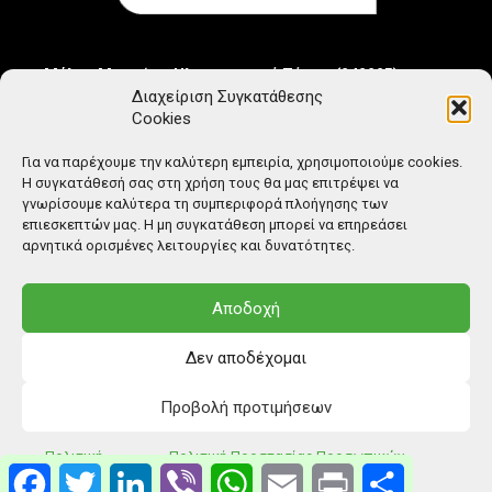
Μέλος Μητρώου Ηλεκτρονικού Τύπου (242225)
Διαχείριση Συγκατάθεσης
Cookies
Για να παρέχουμε την καλύτερη εμπειρία, χρησιμοποιούμε cookies.
Η συγκατάθεσή σας στη χρήση τους θα μας επιτρέψει να
γνωρίσουμε καλύτερα τη συμπεριφορά πλοήγησης των
επιεσκεπτών μας. Η μη συγκατάθεση μπορεί να επηρεάσει
αρνητικά ορισμένες λειτουργίες και δυνατότητες.
Αποδοχή
Δεν αποδέχομαι
Προβολή προτιμήσεων
© Copyright: Ethos Media S.A.
Πολιτική
Πολιτική Προστασίας Προσωπικών
Facebook
Twitter
LinkedIn
Viber
WhatsApp
Email
Print
Μοιραστείτ
Cookies
Δεδομένων