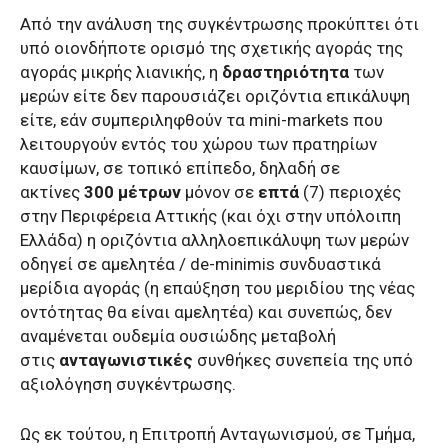
Από την ανάλυση της συγκέντρωσης προκύπτει ότι
υπό οιονδήποτε ορισμό της σχετικής αγοράς της
αγοράς μικρής λιανικής, η
δραστηριότητα
των
μερών είτε δεν παρουσιάζει οριζόντια επικάλυψη
είτε, εάν συμπεριληφθούν τα mini-markets που
λειτουργούν εντός του χώρου των πρατηρίων
καυσίμων, σε τοπικό επίπεδο, δηλαδή σε
ακτίνες
300 μέτρων
μόνον σε
επτά
(7) περιοχές
στην Περιφέρεια Αττικής (και όχι στην υπόλοιπη
Ελλάδα) η οριζόντια αλληλοεπικάλυψη των μερών
οδηγεί σε αμελητέα / de-minimis συνδυαστικά
μερίδια αγοράς (η επαύξηση του μεριδίου της νέας
οντότητας θα είναι αμελητέα) και συνεπώς, δεν
αναμένεται ουδεμία ουσιώδης μεταβολή
στις
ανταγωνιστικές
συνθήκες συνεπεία της υπό
αξιολόγηση συγκέντρωσης.
Ως εκ τούτου, η Επιτροπή Ανταγωνισμού, σε Τμήμα,