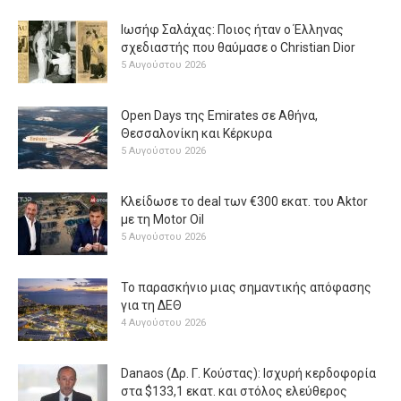
Ιωσήφ Σαλάχας: Ποιος ήταν ο Έλληνας
σχεδιαστής που θαύμασε ο Christian Dior
5 Αυγούστου 2026
Open Days της Emirates σε Αθήνα,
Θεσσαλονίκη και Κέρκυρα
5 Αυγούστου 2026
Κλείδωσε το deal των €300 εκατ. του Aktor
με τη Μotor Oil
5 Αυγούστου 2026
Το παρασκήνιο μιας σημαντικής απόφασης
για τη ΔΕΘ
4 Αυγούστου 2026
Danaos (Δρ. Γ. Κούστας): Ισχυρή κερδοφορία
στα $133,1 εκατ. και στόλος ελεύθερος