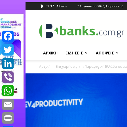
C
31.3
7 Αυγούστου 2026, Παρασκευή
Athens
Banks.com.gr
Facebook
ΑΡΧΙΚΗ
ΕΙΔΗΣΕΙΣ
ΑΠΟΨΕΙΣ
Twitter
Αρχική
Επιχειρήσεις
«Παραγωγική Ελλάδα σε μι
LinkedIn
Viber
WhatsApp
Email