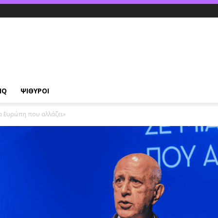
IQ
ΨΙΘΥΡΟΙ
α Ευρώπη που αλλάζει»