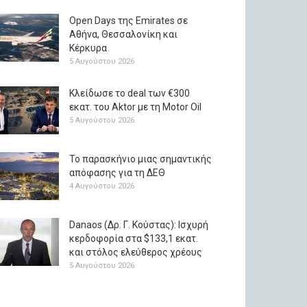
Open Days της Emirates σε
Αθήνα, Θεσσαλονίκη και
Κέρκυρα
5 Αυγούστου 2026
Κλείδωσε το deal των €300
εκατ. του Aktor με τη Μotor Oil
5 Αυγούστου 2026
Το παρασκήνιο μιας σημαντικής
απόφασης για τη ΔΕΘ
4 Αυγούστου 2026
Danaos (Δρ. Γ. Κούστας): Ισχυρή
κερδοφορία στα $133,1 εκατ.
και στόλος ελεύθερος χρέους
5 Αυγούστου 2026