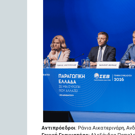
Αντιπρόεδροι
: Ράνια Αικατερινάρη, Αν