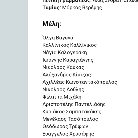
Γενική Γραμματέας:
Αλεξάνδρα Παπαλ
Ταμίας:
Μάρκος Βερέμης
Μέλη:
Όλγα Βαγενά
Καλλίνικος Καλλίνικος
Νάγια Καλογεράκη
Ιωάννης Καραγιάννης
Νικόλαος Καυκάς
Αλέξανδρος Κίκιζας
Αχιλλέας Κωνσταντακόπουλος
Νικόλαος Λούλης
Φίλιππα Μιχάλη
Αριστοτέλης Παντελιάδης
Κυριάκος Σαμπατακάκης
Μενέλαος Τασόπουλος
Θεόδωρος Τρύφων
Ευάγγελος Χρυσάφης