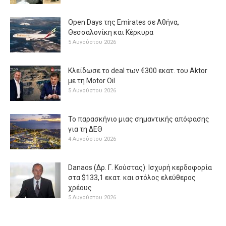
Open Days της Emirates σε Αθήνα,
Θεσσαλονίκη και Κέρκυρα
5 Αυγούστου 2026
Κλείδωσε το deal των €300 εκατ. του Aktor
με τη Μotor Oil
5 Αυγούστου 2026
Το παρασκήνιο μιας σημαντικής απόφασης
για τη ΔΕΘ
4 Αυγούστου 2026
Danaos (Δρ. Γ. Κούστας): Ισχυρή κερδοφορία
στα $133,1 εκατ. και στόλος ελεύθερος
χρέους
5 Αυγούστου 2026