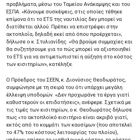
προβλήματα, μέσω του Ταμείου Ανάκαμψης και του
ΕΣΠΑ. «Κάνουμε συσκέψεις, στις οποίες τέθηκε
επίμονα ότι το ETS της ναυτιλίας δεν μπορεί να
διατίθεται αλλού. Πρέπει να επιστρέφει στην
ακτοπλοΐα, δηλαδή εκεί από όπου προέρχεται»,
δήλωσε ο κ. Στυλιανίδης. «Θα βρούμε συμμαχίες και
θα συζητήσουμε για το πώς μπορεί να αξιοποιηθεί
το ETS για να αντιμετωπιστεί η αύξηση στο κόστος
των εισιτηρίων», κατέληξε.
Ο Πρόεδρος του ΣΕΕΝ, κ. Διονύσιος Θεοδωράτος,
συμφώνησε με τη σειρά του ότι υπάρχει μεγάλη
έλλειψη υποδομών. «Δεν προχωράνε τα έργα γιατί
καθυστερούν οι επιδοτήσεις», ανέφερε. Σχετικά με
τις τιμές των εισιτηρίων, ο κ. Θεοδωράτος δήλωσε
πως «το ακτοπλοϊκό εισιτήριο είναι ακριβό γιατί,
εκτός από το κομμάτι των καυσίμων (που αποτελεί
το 47% του κόστους λειτουργίας του πλοίου),
υπάρχει επίσης το μισθολογικό κόστος, το κόστος