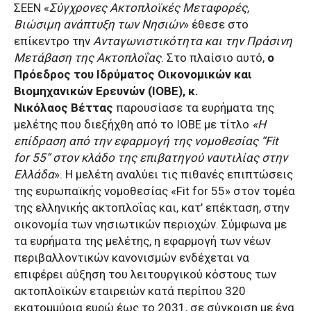
ΣΕΕΝ «
Σύγχρονες Ακτοπλοϊκές Μεταφορές,
Βιώσιμη ανάπτυξη των Νησιών
» έθεσε στο
επίκεντρο την
Ανταγωνιστικότητα και την Πράσινη
Μετάβαση της Ακτοπλοΐας
. Στο πλαίσιο αυτό,
ο
Πρόεδρος του Ιδρύματος Οικονομικών και
Βιομηχανικών Ερευνών (ΙΟΒΕ), κ.
Νικόλαος
Βέττας
παρουσίασε τα ευρήματα της
μελέτης που διεξήχθη από το ΙΟΒΕ με τίτλο
«Η
επίδραση από την εφαρμογή της νομοθεσίας “
Fit
for
55” στον κλάδο της επιβατηγού ναυτιλίας στην
Ελλάδα
». Η μελέτη αναλύει τις πιθανές επιπτώσεις
της ευρωπαϊκής νομοθεσίας «Fit for 55» στον τομέα
της ελληνικής ακτοπλοΐας και, κατ’ επέκταση, στην
οικονομία των νησιωτικών περιοχών. Σύμφωνα με
τα ευρήματα της μελέτης, η εφαρμογή των νέων
περιβαλλοντικών κανονισμών ενδέχεται να
επιφέρει αύξηση του λειτουργικού κόστους των
ακτοπλοϊκών εταιρειών κατά περίπου 320
εκατομμύρια ευρώ έως το 2031, σε σύγκριση με ένα