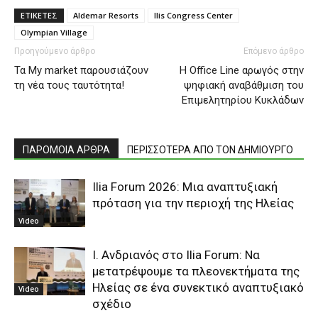
ΕΤΙΚΕΤΕΣ
Aldemar Resorts
Ilis Congress Center
Olympian Village
Προηγούμενο άρθρο
Επόμενο άρθρο
Τα My market παρουσιάζουν
H Office Line αρωγός στην
τη νέα τους ταυτότητα!
ψηφιακή αναβάθμιση του
Επιμελητηρίου Κυκλάδων
ΠΑΡΟΜΟΙΑ ΑΡΘΡΑ
ΠΕΡΙΣΣΟΤΕΡΑ ΑΠΟ ΤΟΝ ΔΗΜΙΟΥΡΓΟ
Ilia Forum 2026: Μια αναπτυξιακή
πρόταση για την περιοχή της Ηλείας
Video
Ι. Ανδριανός στο Ilia Forum: Να
μετατρέψουμε τα πλεονεκτήματα της
Ηλείας σε ένα συνεκτικό αναπτυξιακό
Video
σχέδιο