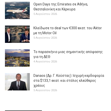
Open Days της Emirates σε Αθήνα,
Θεσσαλονίκη και Κέρκυρα
5 Αυγούστου 2026
Κλείδωσε το deal των €300 εκατ. του Aktor
με τη Μotor Oil
5 Αυγούστου 2026
Το παρασκήνιο μιας σημαντικής απόφασης
για τη ΔΕΘ
4 Αυγούστου 2026
Danaos (Δρ. Γ. Κούστας): Ισχυρή κερδοφορία
στα $133,1 εκατ. και στόλος ελεύθερος
χρέους
5 Αυγούστου 2026