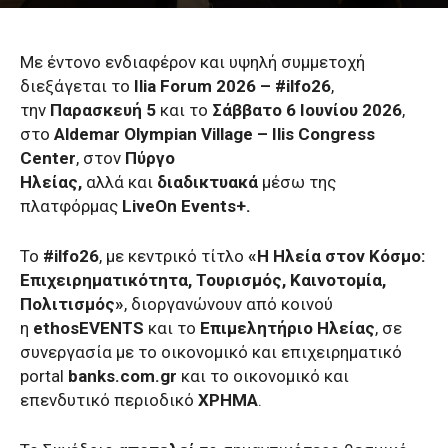
Με έντονο ενδιαφέρον και υψηλή συμμετοχή
διεξάγεται το
Ilia Forum 2026 – #ilfo26
,
την
Παρασκευή 5
και το
Σάββατο 6 Ιουνίου 2026
,
στο
Aldemar Olympian Village – Ilis Congress
Center
, στον
Πύργο
Ηλείας,
αλλά
και
διαδικτυακά
μέσω της
πλατφόρμας
LiveOn Events+.
Το
#ilfo26
, με κεντρικό τίτλο
«Η Ηλεία στον Κόσμο:
Επιχειρηματικότητα, Τουρισμός, Καινοτομία,
Πολιτισμός»
, διοργανώνουν από κοινού
η
ethosEVENTS
και το
Επιμελητήριο Ηλείας
, σε
συνεργασία με το οικονομικό και επιχειρηματικό
portal
banks.com.gr
και το οικονομικό και
επενδυτικό περιοδικό
ΧΡΗΜΑ
.