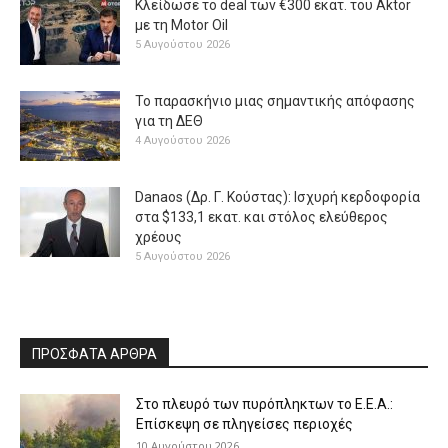
Κλείδωσε το deal των €300 εκατ. του Aktor
με τη Μotor Oil
5 Αυγούστου 2026
Το παρασκήνιο μιας σημαντικής απόφασης
για τη ΔΕΘ
4 Αυγούστου 2026
Danaos (Δρ. Γ. Κούστας): Ισχυρή κερδοφορία
στα $133,1 εκατ. και στόλος ελεύθερος
χρέους
5 Αυγούστου 2026
ΠΡΟΣΦΑΤΑ ΑΡΘΡΑ
Στο πλευρό των πυρόπληκτων το Ε.Ε.Α.:
Επίσκεψη σε πληγείσες περιοχές
10 Αυγούστου 2026