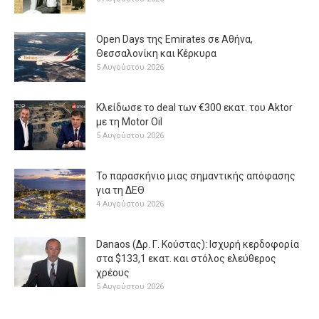
Open Days της Emirates σε Αθήνα,
Θεσσαλονίκη και Κέρκυρα
5 Αυγούστου 2026
Κλείδωσε το deal των €300 εκατ. του Aktor
με τη Μotor Oil
5 Αυγούστου 2026
Το παρασκήνιο μιας σημαντικής απόφασης
για τη ΔΕΘ
4 Αυγούστου 2026
Danaos (Δρ. Γ. Κούστας): Ισχυρή κερδοφορία
στα $133,1 εκατ. και στόλος ελεύθερος
χρέους
5 Αυγούστου 2026