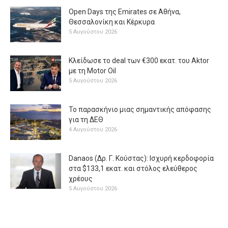
Open Days της Emirates σε Αθήνα,
Θεσσαλονίκη και Κέρκυρα
5 Αυγούστου 2026
Κλείδωσε το deal των €300 εκατ. του Aktor
με τη Μotor Oil
5 Αυγούστου 2026
Το παρασκήνιο μιας σημαντικής απόφασης
για τη ΔΕΘ
4 Αυγούστου 2026
Danaos (Δρ. Γ. Κούστας): Ισχυρή κερδοφορία
στα $133,1 εκατ. και στόλος ελεύθερος
χρέους
5 Αυγούστου 2026