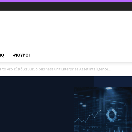
IQ
ΨΙΘΥΡΟΙ
 νέο εξειδικευμένο business unit Enterprise Asset Intelligence...