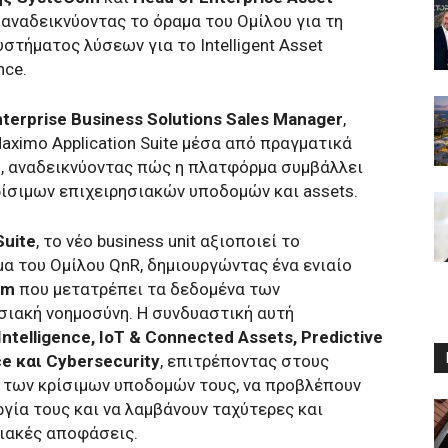
, αναδεικνύοντας το όραμα του Ομίλου για τη
τήματος λύσεων για το Intelligent Asset
nce.
terprise Business Solutions Sales Manager
,
aximo Application Suite μέσα από πραγματικά
s, αναδεικνύοντας πώς η πλατφόρμα συμβάλλει
ρίσιμων επιχειρησιακών υποδομών και assets.
Suite
, το νέο business unit αξιοποιεί το
 του Ομίλου QnR, δημιουργώντας ένα ενιαίο
em
που μετατρέπει τα δεδομένα των
σιακή νοημοσύνη. Η συνδυαστική αυτή
Intelligence
,
IoT
&
Connected
Assets
,
Predictive
ce
και
Cybersecurity
, επιτρέποντας στους
 των κρίσιμων υποδομών τους, να προβλέπουν
ργία τους και να λαμβάνουν ταχύτερες και
ιακές αποφάσεις.