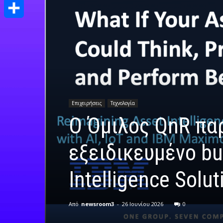
Print
Μοιραστείτε
Επιχειρήσεις
Τεχνολογία
Ο Όμιλος QnR παρ
εξειδικευμένο bus
Intelligence Solut
Από
newsroom3
-
26 Ιουνίου 2026
0