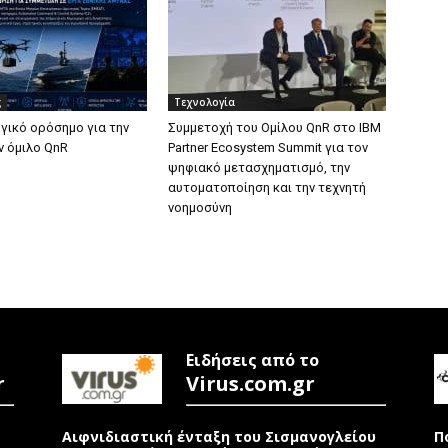
ς
Τεχνολογία
γικό ορόσημο για την
Συμμετοχή του Ομίλου QnR στο IBM
ν όμιλο QnR
Partner Ecosystem Summit για τον
ψηφιακό μετασχηματισμό, την
αυτοματοποίηση και την τεχνητή
νοημοσύνη
Ειδήσεις από το
r
Virus.com.gr
Αιφνιδιαστική ένταξη του Σισμανογλείου
Π