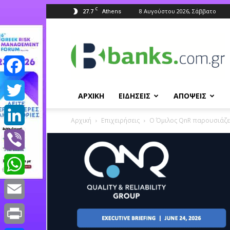
C
27.7
8 Αυγούστου 2026, Σάββατο
Athens
Banks.com.gr
Facebook
ΑΡΧΙΚΗ
ΕΙΔΗΣΕΙΣ
ΑΠΟΨΕΙΣ
Twitter
Αρχική
Επιχειρήσεις
Ο Όμιλος QnR παρουσιάζει το
LinkedIn
Viber
WhatsApp
Email