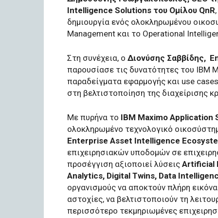
Intelligence Solutions του Ομίλου QnR
δημιουργία ενός ολοκληρωμένου οικοσυσ
Management και το Operational Intellige
Στη συνέχεια, ο
Διονύσης Σαββίδης, En
παρουσίασε τις δυνατότητες του IBM M
παραδείγματα εφαρμογής και use case
στη βελτιστοποίηση της διαχείρισης κ
Με πυρήνα το
IBM
Maximo
Application
ολοκληρωμένο τεχνολογικό οικοσύστημα
Enterprise
Asset
Intelligence
Ecosyst
επιχειρησιακών υποδομών σε επιχειρη
προσέγγιση αξιοποιεί λύσεις
Artificial
Analytics
,
Digital
Twins
,
Data
Intelligen
οργανισμούς να αποκτούν πλήρη εικόνα
αστοχίες, να βελτιστοποιούν τη λειτου
περισσότερο τεκμηριωμένες επιχειρησ