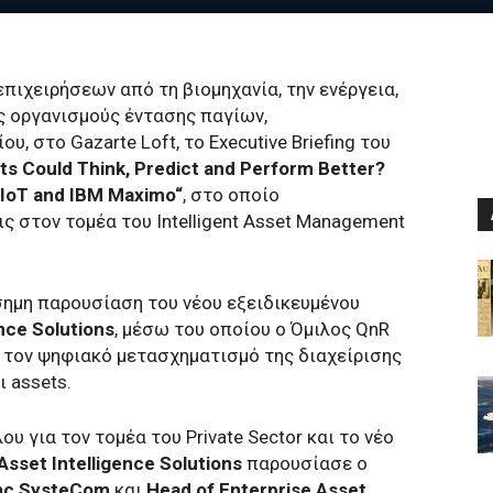
ιχειρήσεων από τη βιομηχανία, την ενέργεια,
υς οργανισμούς έντασης παγίων,
, στο Gazarte Loft, το Executive Briefing του
ts
Could
Think
,
Predict
and
Perform
Better
?
IoT
and
IBM
Maximo
“
, στο οποίο
ς στον τομέα του Intelligent Asset Management
ημη παρουσίαση του νέου εξειδικευμένου
ence
Solutions
, μέσω του οποίου ο Όμιλος QnR
 τον ψηφιακό μετασχηματισμό της διαχείρισης
 assets.
υ για τον τομέα του Private Sector και το νέο
Asset Intelligence Solutions
παρουσίασε ο
ης SysteCom
και
Head of Enterprise Asset