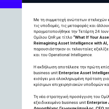
Με τη συμμετοχή ανώτατων στελεχών επ
τις υποδομές, τις μεταφορές και άλλο
πραγματοποιήθηκε την Τετάρτη 24 Ιουνίου
Ομίλου QnR με τίτλο
“
What
If
Your
Asse
Reimagining
Asset
Intelligence
with
AI
,
παρουσιάστηκαν οι τελευταίες εξελίξει
και του Operational Intelligence.
Η εκδήλωση αποτέλεσε την πρώτη επίσ
business unit
Enterprise
Asset
Intellig
εισάγει μια ολοκληρωμένη πρόταση για
κρίσιμων επιχειρησιακών υποδομών και
Τη νέα στρατηγική προσέγγιση του Ομίλο
εξειδικευμένο business unit
Enterprise 
Δημοσθένης Γεωργακόπουλος, CEO τ