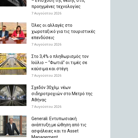
– Ενίσχυση της θέσης στις
προηγμένες τεχνολογίες
7 Αυγούστου 2026
Όλες οι αλλαγές στο
χωροταξικό για τις τουριστικές
επενδύσεις
7 Αυγούστου 2026
Στο 3,4% ο πληθωρισμός τον
Ιούλιο – “Φωτιά” οι τιμές σε
καύσιμα και στέγη
7 Αυγούστου 2026
Σχεδόν 30χλμ. νέων
σιδηροτροχιών στο Μετρό της
Αθήνας
7 Αυγούστου 2026
Generali: Eντυπωσιακή
ανάπτυξη με ώθηση από τις
ασφάλειες και το Asset
Management