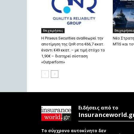
Επιχειρήσεις
Επιχειρήσει
Η Piraeus Securities αναθεωρεί την
Νέο Στρατη
αποτίμηση της QnR στα €66,7 εκατ.
MTIS και το
έναντι €49 εκατ. – με τιμή στόχο το
1,90€ – διατηρεί σύσταση
«Outperform»
Ειδήσεις από το
Insuranceworld.g
Το σύγχρονο αυτοκίνητο δεν