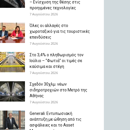
– Ενίσχυση της θέσης στις
προηγμένες τεχνολογίες
7 Αυγούστου 2026
Όλες οι αλλαγές στο
χωροταξικό για τις τουριστικές
επενδύσεις
7 Αυγούστου 2026
Στο 3,4% ο πληθωρισμός τον
Ιούλιο – “Φωτιά” οι τιμές σε
καύσιμα και στέγη
7 Αυγούστου 2026
Σχεδόν 30χλμ. νέων
σιδηροτροχιών στο Μετρό της
Αθήνας
7 Αυγούστου 2026
Generali: Eντυπωσιακή
ανάπτυξη με ώθηση από τις
ασφάλειες και το Asset