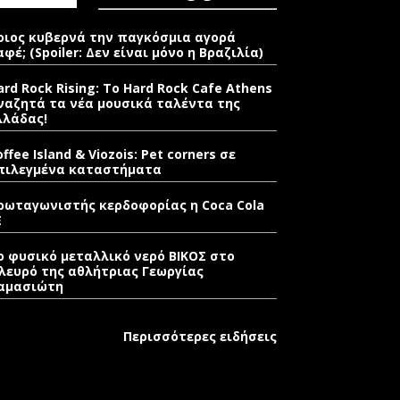
οιος κυβερνά την παγκόσμια αγορά
αφέ; (Spoiler: Δεν είναι μόνο η Βραζιλία)
ard Rock Rising: Το Hard Rock Cafe Athens
ναζητά τα νέα μουσικά ταλέντα της
λλάδας!
offee Island & Viozois: Pet corners σε
πιλεγμένα καταστήματα
ρωταγωνιστής κερδοφορίας η Coca Cola
E
ο φυσικό μεταλλικό νερό ΒΙΚΟΣ στο
λευρό της αθλήτριας Γεωργίας
αμασιώτη
Περισσότερες ειδήσεις