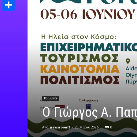
Print
Μοιραστείτε
Κοινωνία
Ο Γιώργος Α. Παπ
Από
newsroom2
-
20 Μαΐου 2026
0