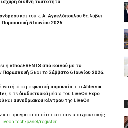
ά
ισχυρή διεθνή ταυτότητα
.
πανδρέου
και του κ.
Α. Αγγελόπουλου
θα λάβει
ν
Παρασκευή 5 Ιουνίου 2026
.
ει η
ethosEVENTS από κοινού με το
ν
Παρασκευή 5
και το
Σάββατο 6 Ιουνίου 2026.
δυνατή είτε με
φυσική παρουσία
στο
Aldemar
ter
, είτε
διαδικτυακά
μέσω του
LiveOn Expo
ού
και
συνεδριακού κέντρου
της
LiveOn
.
ν και πραγματοποιείται κατόπιν υποχρεωτικής
.liveon.tech/panel/register