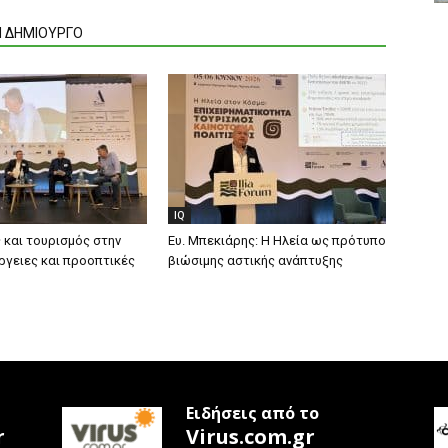
Ν ΔΗΜΙΟΥΡΓΟ
IQ
 και τουρισμός στην
Ευ. Μπεκιάρης: Η Ηλεία ως πρότυπο
ργειες και προοπτικές
βιώσιμης αστικής ανάπτυξης
Ειδήσεις από το
r
Virus.com.gr