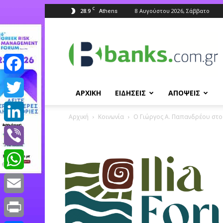
C
28.9
8 Αυγούστου 2026, Σάββατο
Athens
Banks.com.gr
Facebook
ΑΡΧΙΚΗ
ΕΙΔΗΣΕΙΣ
ΑΠΟΨΕΙΣ
Twitter
Αρχική
Κοινωνία
Ο Γιώργος Α. Παπανδρέου στο 
LinkedIn
Viber
WhatsApp
Email