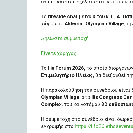
αναπτύσσεται, εξελίσσεται και αποκτ
Το
fireside chat
μεταξύ του κ.
Γ. Α. Πα
χώρα στο
Aldemar Olympian Village
, τη
Δηλώστε συμμετοχή
Γίνετε χορηγός
Το
Ilia Forum 2026,
το οποίο διοργανών
Επιμελητήριο
Ηλείας,
θα διεξαχθεί τη
Η παρακολούθηση του συνεδρίου είναι 
Olympian Village
, στο
Ilis Congress Cen
Complex
, του καινοτόμου
3D εκθεσιακ
Η συμμετοχή στο συνέδριο είναι δωρεά
εγγραφής στο
https://ilfo26.ethosevents