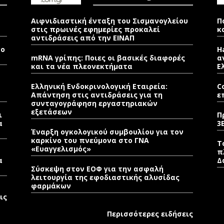
Αιφνιδιαστική ένταξη του Σισμανογλείου
Π
στις πρωινές εφημερίες προκαλεί
κ
αντιδράσεις από την ΕΙΝΑΠ
νο
H
mRNA γρίπης: Ποιες οι βασικές διαφορές
α
και τα νέα πλεονεκτήματα
Ε
Ελληνική Ενδοκρινολογική Εταιρεία:
C
Απάντηση στις αντιδράσεις για τη
ε
συνταγογράφηση εργαστηριακών
εξετάσεων
ι
Π
α
3
Έναρξη ογκολογικού συμβουλίου για τον
καρκίνο του πνεύμονα στο ΓΝΑ
Τ
«Ευαγγελισμός»
π
α
Δ
Σύσκεψη στον ΕΟΦ για την ασφαλή
λειτουργία της εφοδιαστικής αλυσίδας
φαρμάκων
ις
Περισσότερες ειδήσεις