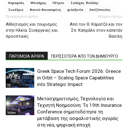
Καραφλός
Μπιλήρης
Πέτρου
Σαλάχας. Βιδάλης
Συνέδριο
Φανού-Φουσκαρίνη
φιλοξενία
Χατζόπουλος
Προηγούμενο άρθρο
Επόμενο άρθρο
Αθλητισμός και τουρισμός
Από τον Θ. Καρατζά και τον
στην Ηλεία: Συνέργειες και
Σπ. Καπράλο στον καπετάν
προοπτικές
Βασίλη
ΠΑΡΟΜΟΙΑ ΑΡΘΡΑ
ΠΕΡΙΣΣΟΤΕΡΑ ΑΠΟ ΤΟΝ ΔΗΜΙΟΥΡΓΟ
Greek Space Tech Forum 2026: Greece
in Orbit – Scaling Space Capabilities
into Strategic Impact
IQ
Μετασχηματισμός, Τεχνολογία και
Τεχνητή Νοημοσύνη: Το 19th Insurance
Conference σηματοδότησε τη
Video
μετάβαση της ασφαλιστικής αγοράς
στη νέα, ψηφιακή εποχή