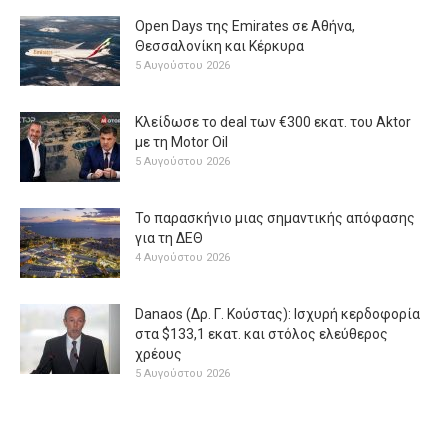
Open Days της Emirates σε Αθήνα,
Θεσσαλονίκη και Κέρκυρα
5 Αυγούστου 2026
Κλείδωσε το deal των €300 εκατ. του Aktor
με τη Μotor Oil
5 Αυγούστου 2026
Το παρασκήνιο μιας σημαντικής απόφασης
για τη ΔΕΘ
4 Αυγούστου 2026
Danaos (Δρ. Γ. Κούστας): Ισχυρή κερδοφορία
στα $133,1 εκατ. και στόλος ελεύθερος
χρέους
5 Αυγούστου 2026