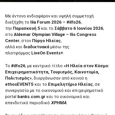
Με έντονο ενδιαφέρον και υψηλή συμμετοχή
διεξήχθη το
Ilia Forum 2026 – #ilfo26
,
την
Παρασκευή 5
και το
Σάββατο 6 Ιουνίου 2026
,
στο
Aldemar Olympian Village – Ilis Congress
Center
, στον
Πύργο Ηλείας
,
αλλά
και
διαδικτυακά
μέσω της
πλατφόρμας
LiveOn Events+
.
Το
#ilfo26
, με κεντρικό τίτλο
«Η Ηλεία στον Κόσμο:
Επιχειρηματικότητα, Τουρισμός, Καινοτομία,
Πολιτισμός»
, διοργάνωσαν από κοινού η
ethosEVENTS
και το
Επιμελητήριο Ηλείας
, σε
συνεργασία με το οικονομικό και επιχειρηματικό
portal
banks.com.gr
και το οικονομικό και
επενδυτικό περιοδικό
ΧΡΗΜΑ
.