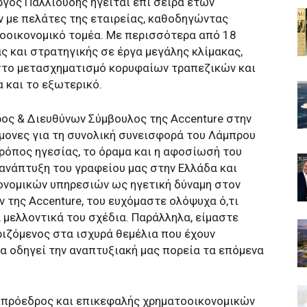
γος Παλλιούδης ηγείται επί σειρά ετών
 με πελάτες της εταιρείας, καθοδηγώντας
οοικονομικό τομέα. Με περισσότερα από 18
ς και στρατηγικής σε έργα μεγάλης κλίμακας,
 στο μετασχηματισμό κορυφαίων τραπεζικών και
 και το εξωτερικό.
ος & Διευθύνων Σύμβουλος της Accenture στην
μονες για τη συνολική συνεισφορά του Λάμπρου
 τρόπος ηγεσίας, το όραμα και η αφοσίωσή του
ανάπτυξη του γραφείου μας στην Ελλάδα και
ονομικών υπηρεσιών ως ηγετική δύναμη στον
 της Accenture, του ευχόμαστε ολόψυχα ό,τι
 μελλοντικά του σχέδια. Παράλληλα, είμαστε
ριζόμενος στα ισχυρά θεμέλια που έχουν
να οδηγεί την αναπτυξιακή μας πορεία τα επόμενα
τιπρόεδρος και επικεφαλής χρηματοοικονομικών