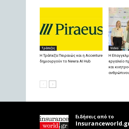
Τράπεζες
Video
Η Τράπεζα Πειραιώς και η Accenture
Η Επαγγελμ
δημιουργούν το Newra AI Hub
εργαλείο π
και κινητρ
ανθρώπινου
Ειδήσεις από το
Insuranceworld.g