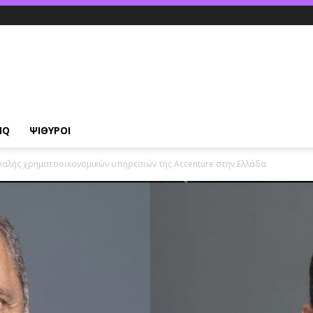
IQ
ΨΙΘΥΡΟΙ
εφαλής χρηματοοικονομικών υπηρεσιών της Accenture στην Ελλάδα