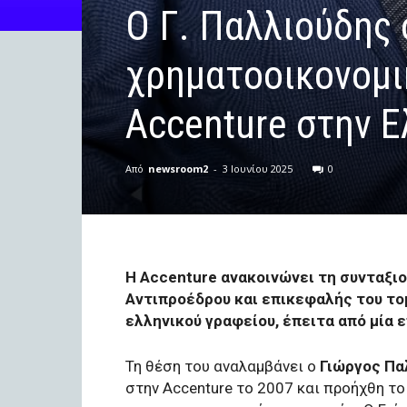
Ο Γ. Παλλιούδης 
χρηματοοικονομι
Accenture στην 
Από
newsroom2
-
3 Ιουνίου 2025
0
Η Accenture ανακοινώνει τη συνταξι
Αντιπροέδρου και επικεφαλής του τ
ελληνικού γραφείου, έπειτα από μία 
Τη θέση του αναλαμβάνει ο
Γιώργος Πα
στην Accenture το 2007 και προήχθη το