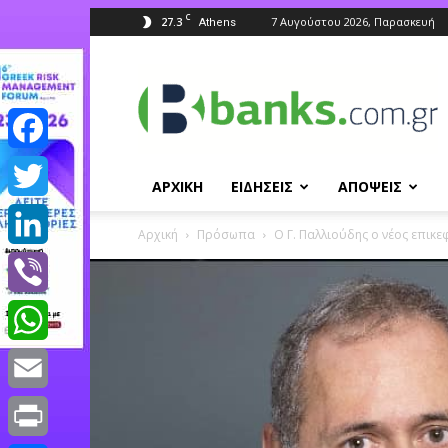
C
27.3
7 Αυγούστου 2026, Παρασκευή
Athens
Banks.com.gr
Facebook
ΑΡΧΙΚΗ
ΕΙΔΗΣΕΙΣ
ΑΠΟΨΕΙΣ
Twitter
Αρχική
Πρόσωπα
Ο Γ. Παλλιούδης o νέος επικ
LinkedIn
Viber
WhatsApp
Email