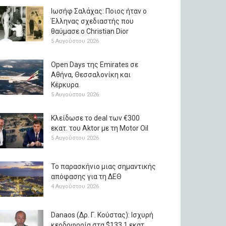
Ιωσήφ Σαλάχας: Ποιος ήταν ο
Έλληνας σχεδιαστής που
θαύμασε ο Christian Dior
5 Αυγούστου 2026
Open Days της Emirates σε
Αθήνα, Θεσσαλονίκη και
Κέρκυρα
5 Αυγούστου 2026
Κλείδωσε το deal των €300
εκατ. του Aktor με τη Μotor Oil
5 Αυγούστου 2026
Το παρασκήνιο μιας σημαντικής
απόφασης για τη ΔΕΘ
4 Αυγούστου 2026
Danaos (Δρ. Γ. Κούστας): Ισχυρή
κερδοφορία στα $133,1 εκατ.