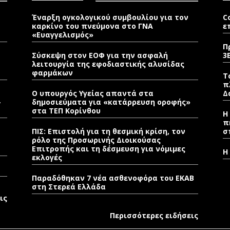
Έναρξη ογκολογικού συμβουλίου για τον
C
καρκίνο του πνεύμονα στο ΓΝΑ
ε
«Ευαγγελισμός»
Π
Σύσκεψη στον ΕΟΦ για την ασφαλή
3
λειτουργία της εφοδιαστικής αλυσίδας
φαρμάκων
Τ
π
Ο υπουργός Υγείας απαντά στα
Δ
–
δημοσιεύματα για «κατάρρευση οροφής»
στα ΤΕΠ Κορίνθου
Η
π
ΠΙΣ: Επιστολή για τη θεσμική κρίση, τον
σ
ρόλο της Προσωρινής Διοικούσας
Επιτροπής και τη δέσμευση για νόμιμες
Η
εκλογές
Παραδόθηκαν 7 νέα ασθενοφόρα του ΕΚΑΒ
στη Στερεά Ελλάδα
ις
Περισσότερες ειδήσεις