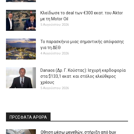
Κλείδωσε το deal των €300 εκατ. του Aktor
με τη Μotor Oil
5 Αυγούστου 2026
Το παρασκήνιο μιας σημαντικής απόφασης
για τη ΔΕΘ
4 Αυγούστου 2026
Danaos (Δρ. Γ. Κούστας): Ισχυρή κερδοφορία
στα $133,1 εκατ. και στόλος ελεύθερος
χρέους
5 Αυγούστου 2026
ΠΡΟΣΦΑΤΑ ΑΡΘΡΑ
Ωθηση μέσω μεγεθών, στήριξη από buy