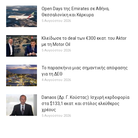
Open Days της Emirates σε Αθήνα,
Θεσσαλονίκη και Κέρκυρα
5 Αυγούστου 2026
Κλείδωσε το deal των €300 εκατ. του Aktor
με τη Μotor Oil
5 Αυγούστου 2026
Το παρασκήνιο μιας σημαντικής απόφασης
για τη ΔΕΘ
4 Αυγούστου 2026
Danaos (Δρ. Γ. Κούστας): Ισχυρή κερδοφορία
στα $133,1 εκατ. και στόλος ελεύθερος
χρέους
5 Αυγούστου 2026