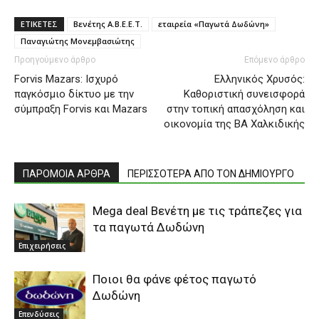
ΕΤΙΚΕΤΕΣ
Βενέτης A.B.E.E.T.
εταιρεία «Παγωτά Δωδώνη»
Παναγιώτης Μονεμβασιώτης
Προηγούμενο άρθρο
Επόμενο άρθρο
Forvis Mazars: Ισχυρό
Ελληνικός Χρυσός:
παγκόσμιο δίκτυο με την
Καθοριστική συνεισφορά
σύμπραξη Forvis και Mazars
στην τοπική απασχόληση και
οικονομία της BA Χαλκιδικής
ΠΑΡΟΜΟΙΑ ΑΡΘΡΑ
ΠΕΡΙΣΣΟΤΕΡΑ ΑΠΟ ΤΟΝ ΔΗΜΙΟΥΡΓΟ
Mega deal Βενέτη με τις τράπεζες για
τα παγωτά Δωδώνη
Επιχειρήσεις
Ποιοι θα φάνε φέτος παγωτό
Δωδώνη
Επενδύσεις