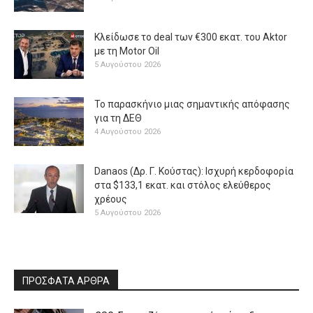
Κλείδωσε το deal των €300 εκατ. του Aktor
με τη Μotor Oil
5 Αυγούστου 2026
Το παρασκήνιο μιας σημαντικής απόφασης
για τη ΔΕΘ
4 Αυγούστου 2026
Danaos (Δρ. Γ. Κούστας): Ισχυρή κερδοφορία
στα $133,1 εκατ. και στόλος ελεύθερος
χρέους
5 Αυγούστου 2026
ΠΡΟΣΦΑΤΑ ΑΡΘΡΑ