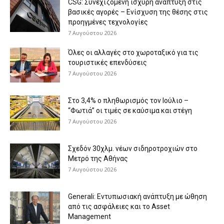
CSG: Συνεχιζόμενη ισχυρή ανάπτυξη στις
βασικές αγορές – Ενίσχυση της θέσης στις
προηγμένες τεχνολογίες
7 Αυγούστου 2026
Όλες οι αλλαγές στο χωροταξικό για τις
τουριστικές επενδύσεις
7 Αυγούστου 2026
Στο 3,4% ο πληθωρισμός τον Ιούλιο –
“Φωτιά” οι τιμές σε καύσιμα και στέγη
7 Αυγούστου 2026
Σχεδόν 30χλμ. νέων σιδηροτροχιών στο
Μετρό της Αθήνας
7 Αυγούστου 2026
Generali: Eντυπωσιακή ανάπτυξη με ώθηση
από τις ασφάλειες και το Asset
Management