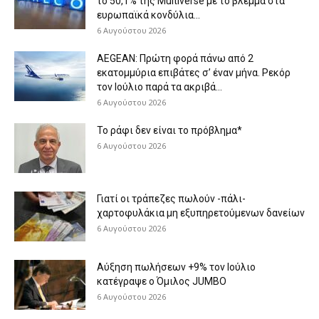
το 50,1% της Multiverse με το βλέμμα στα
ευρωπαϊκά κονδύλια...
6 Αυγούστου 2026
AEGEAN: Πρώτη φορά πάνω από 2
εκατομμύρια επιβάτες σ’ έναν μήνα. Ρεκόρ
τον Ιούλιο παρά τα ακριβά...
6 Αυγούστου 2026
Το ράφι δεν είναι το πρόβλημα*
6 Αυγούστου 2026
Γιατί οι τράπεζες πωλούν -πάλι-
χαρτοφυλάκια μη εξυπηρετούμενων δανείων
6 Αυγούστου 2026
Aύξηση πωλήσεων +9% τον Ιούλιο
κατέγραψε ο Όμιλος JUMBO
6 Αυγούστου 2026