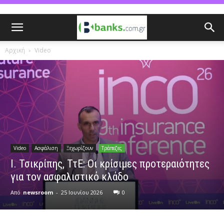
Αρχική
Video
Video
Ασφάλιση
Ξεχωρίζουν
Τράπεζες
Ι. Τσικρίπης, ΤτΕ: Οι κρίσιμες προτεραιότητες
για τον ασφαλιστικό κλάδο
Από
newsroom
-
25 Ιουνίου 2026
0