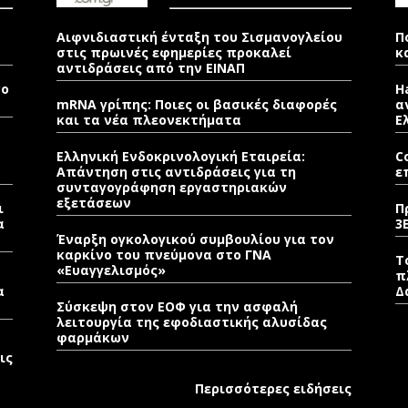
Αιφνιδιαστική ένταξη του Σισμανογλείου
Π
στις πρωινές εφημερίες προκαλεί
κ
αντιδράσεις από την ΕΙΝΑΠ
νο
H
mRNA γρίπης: Ποιες οι βασικές διαφορές
α
και τα νέα πλεονεκτήματα
Ε
Ελληνική Ενδοκρινολογική Εταιρεία:
C
Απάντηση στις αντιδράσεις για τη
ε
συνταγογράφηση εργαστηριακών
εξετάσεων
ι
Π
α
3
Έναρξη ογκολογικού συμβουλίου για τον
καρκίνο του πνεύμονα στο ΓΝΑ
Τ
«Ευαγγελισμός»
π
α
Δ
Σύσκεψη στον ΕΟΦ για την ασφαλή
λειτουργία της εφοδιαστικής αλυσίδας
φαρμάκων
ις
Περισσότερες ειδήσεις