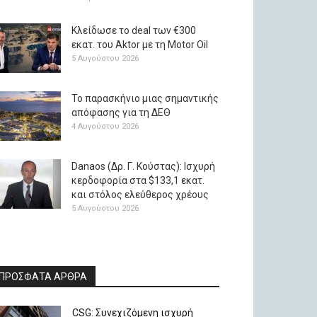
Κλείδωσε το deal των €300
εκατ. του Aktor με τη Μotor Oil
5 Αυγούστου 2026
Το παρασκήνιο μιας σημαντικής
απόφασης για τη ΔΕΘ
4 Αυγούστου 2026
Danaos (Δρ. Γ. Κούστας): Ισχυρή
κερδοφορία στα $133,1 εκατ.
και στόλος ελεύθερος χρέους
5 Αυγούστου 2026
ΠΡΟΣΦΑΤΑ ΑΡΘΡΑ
CSG: Συνεχιζόμενη ισχυρή