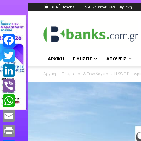
C
30.4
9 Αυγούστου 2026, Κυριακή
Athens
Banks.com.gr
Facebook
ΑΡΧΙΚΗ
ΕΙΔΗΣΕΙΣ
ΑΠΟΨΕΙΣ
Twitter
Αρχική
Τουρισμός & Ξενοδοχεία
Η SWOT Hospita
LinkedIn
Viber
WhatsApp
Email