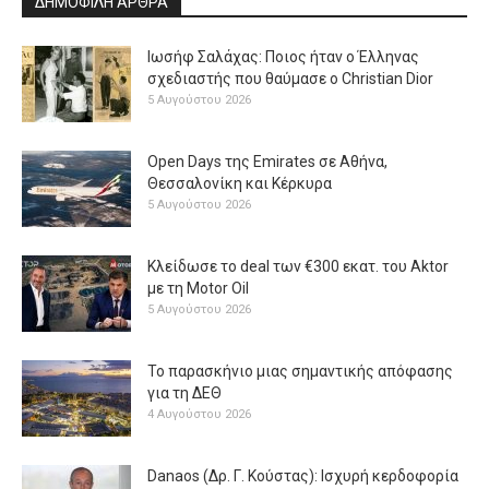
ΔΗΜΟΦΙΛΗ ΑΡΘΡΑ
Ιωσήφ Σαλάχας: Ποιος ήταν ο Έλληνας
σχεδιαστής που θαύμασε ο Christian Dior
5 Αυγούστου 2026
Open Days της Emirates σε Αθήνα,
Θεσσαλονίκη και Κέρκυρα
5 Αυγούστου 2026
Κλείδωσε το deal των €300 εκατ. του Aktor
με τη Μotor Oil
5 Αυγούστου 2026
Το παρασκήνιο μιας σημαντικής απόφασης
για τη ΔΕΘ
4 Αυγούστου 2026
Danaos (Δρ. Γ. Κούστας): Ισχυρή κερδοφορία